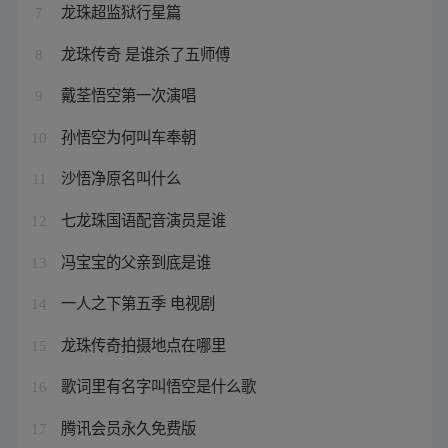
龙珠超监狱行星篇
7
龙珠传奇 是谁杀了五师傅
8
戴荃悟空第一次演唱
9
孙悟空为何叫车奉朝
10
沙悟净原名叫什么
11
七龙珠国语配音演员是谁
12
冯宝宝的父亲到底是谁
13
一人之下第五季 电视剧
14
龙珠传奇拍摄地点在哪里
15
歌词里有名字叫悟空是什么歌
16
腾讯会员永久免费版
17