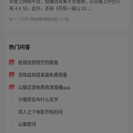
年登上网络平台，但播出效果不太理想，在豆瓣上评分只
有 4.5 分。此外，还有《开局一座山 2》。
1 个回答
2024年08月26日 11:32
热门问答
给我找找悟空的歌曲
1
龙珠监狱惑星篇免费观看
2
山猫足球免费高清直播app
3
沙僧原名叫什么名字
4
异人之下电影开机时间
5
山童歌词
6