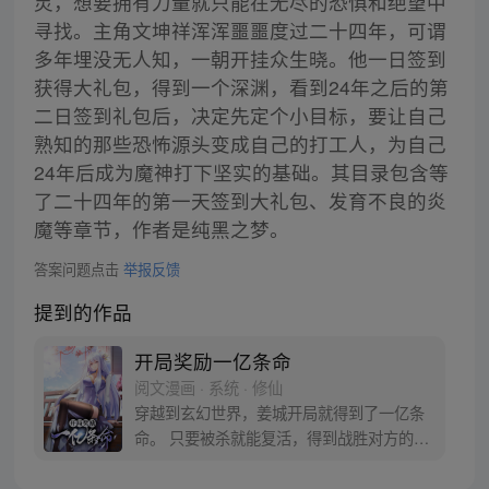
灵，想要拥有力量就只能在无尽的恐惧和绝望中
寻找。主角文坤祥浑浑噩噩度过二十四年，可谓
多年埋没无人知，一朝开挂众生晓。他一日签到
获得大礼包，得到一个深渊，看到24年之后的第
二日签到礼包后，决定先定个小目标，要让自己
熟知的那些恐怖源头变成自己的打工人，为自己
24年后成为魔神打下坚实的基础。其目录包含等
了二十四年的第一天签到大礼包、发育不良的炎
魔等章节，作者是纯黑之梦。
答案问题点击
举报反馈
提到的作品
开局奖励一亿条命
阅文漫画 · 系统 · 修仙
穿越到玄幻世界，姜城开局就得到了一亿条
命。 只要被杀就能复活，得到战胜对方的随
机能力。从此，他期盼的事情就是被杀。
“系兄弟就来砍我！” “杀我！” 反派boss：小