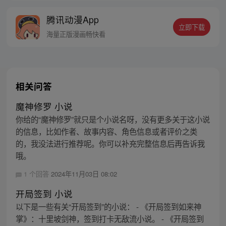
小姜城，如此跳脚，如你所愿！ 【叮，宿主
腾讯动漫App
复活…】
立即下载
海量正版漫画畅快看
相关问答
魔神修罗 小说
你给的“魔神修罗”就只是个小说名呀，没有更多关于这小说
的信息，比如作者、故事内容、角色信息或者评价之类
的，我没法进行推荐呢。你可以补充完整信息后再告诉我
哦。
1 个回答
2024年11月03日 08:02
开局签到 小说
以下是一些有关“开局签到”的小说： - 《开局签到如来神
掌》：十里坡剑神，签到打卡无敌流小说。 - 《开局签到