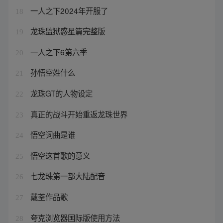
一人之下2024年开服了
18
龙珠监狱惑星篇完整版
19
一人之下6第六季
20
孙悟空姓什么
21
龙珠GT的人物设定
22
真正的战斗开始重返龙珠世界
23
悟空词曲是谁
24
悟空这首歌的意义
25
七龙珠第一部大陆配音
26
戴荃作品歌
27
夸克浏览器国际版使用方法
28