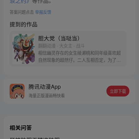
浪之约》
等作品。
答案问题点击
举报反馈
提到的作品
胆大党（当哒当）
翻翻动漫 · 大女主 · 战斗
相信幽灵存在的女生绫濑桃和同年级喜欢超
自然现象的超然仔。二人互相否定，为了让
对方信服，桃前往传闻有UFO出没的医院废
墟，超然仔则是去往灵异地点的隧道……命
中注定的恋爱就此展开！？
腾讯动漫App
立即下载
海量正版漫画畅快看
相关问答