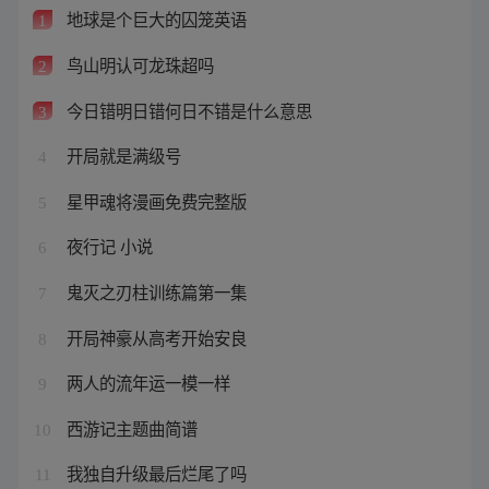
地球是个巨大的囚笼英语
1
鸟山明认可龙珠超吗
2
今日错明日错何日不错是什么意思
3
开局就是满级号
4
星甲魂将漫画免费完整版
5
夜行记 小说
6
鬼灭之刃柱训练篇第一集
7
开局神豪从高考开始安良
8
两人的流年运一模一样
9
西游记主题曲简谱
10
我独自升级最后烂尾了吗
11