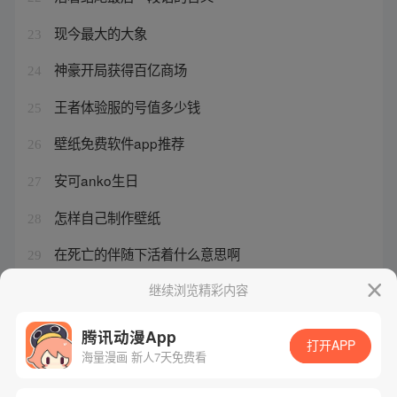
现今最大的大象
23
神豪开局获得百亿商场
24
王者体验服的号值多少钱
25
壁纸免费软件app推荐
26
安可anko生日
27
怎样自己制作壁纸
28
在死亡的伴随下活着什么意思啊
29
于承惠老师双手剑教程
继续浏览精彩内容
30
腾讯动漫App
打开APP
海量漫画 新人7天免费看
腾讯漫画
起点读书
QQ阅读