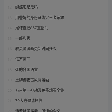
蝴蝶忍是鬼吗
12
用爸妈的身份证绑定王者荣耀
13
足球直播857直播间
14
一郎和秀
15
驭灵师漫画更新时间多久
16
亿万豪门
17
死的各国语言
18
王牌御史古风网漫画
19
万古第一神动漫免费观看全集
20
70大寿邀请短信
21
活着结尾最后一段话的含义
22