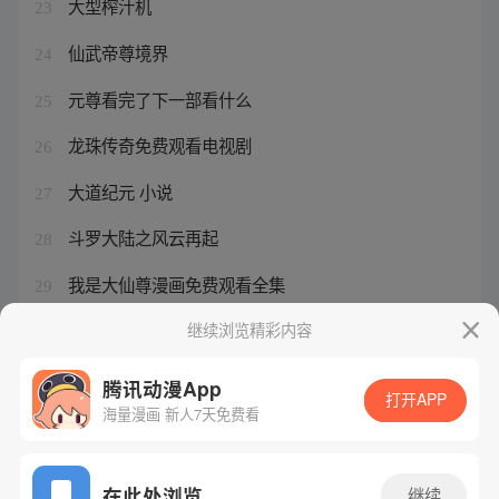
大型榨汁机
23
仙武帝尊境界
24
元尊看完了下一部看什么
25
龙珠传奇免费观看电视剧
26
大道纪元 小说
27
斗罗大陆之风云再起
28
我是大仙尊漫画免费观看全集
29
万界独尊动漫怎么不更新了
继续浏览精彩内容
30
腾讯动漫App
打开APP
海量漫画 新人7天免费看
腾讯漫画
起点读书
QQ阅读
网站备案/许可证号：粤B2-20090059-5
在此处浏览
继续