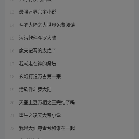
最强万界宗主小说
13
斗罗大陆之大世界免费阅读
14
污污软件斗罗大陆
15
魔天记写的太烂了
16
我就走在神的祭坛
17
玄幻打造万古第一宗
18
污软件斗罗大陆
19
天蚕土豆万相之王完结了吗
20
重生之凌天大帝小说
21
我是大仙尊雪兮和谁在一起
22