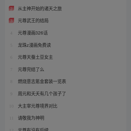
从主神开始的诸天之旅
2
元尊武王的结局
3
元尊漫画326话
4
龙珠z漫画免费读
5
元尊天蚕土豆女主
6
元尊完结了么
7
燃烧意志氪金套装一览表
8
周元和夭夭有几个孩子了
9
大主宰元尊境界对比
10
请敬我为神明
11
元尊有没有后续
12