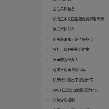
去仙界刷装备
5
航海王中文国语版免费观看高清
6
徐庶帮助刘备
7
田曦薇卿卿日常片酬多少
8
狂战士最好的白金徽章
9
罗宾的胸部变大
10
海贼王更新到多少集
11
徐庶给刘备出了哪些计策
12
2021狂战士白金徽章选什么
13
刘美含演短剧
14