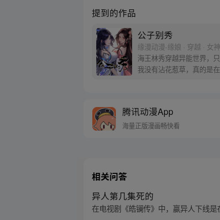
提到的作品
公子别秀
缘漫动漫-缘娘 · 穿越 · 女
海王林秀穿越异能世界，只
我没有沾花惹草，真的是在
腾讯动漫App
海量正版漫画畅快看
相关问答
异人第几集死的
在电视剧《皓镧传》中，嬴异人下线是在