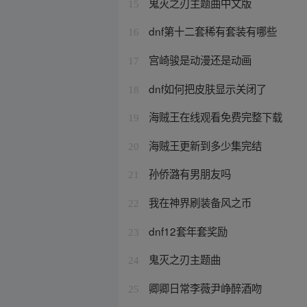
鬼灭之刃主题曲中文版
15
dnf第十二套稀有套装有哪些
16
宫崎骏是动漫还是动画
17
dnf如何把皮肤显示关闭了
18
海贼王在线观看免费完整下载
19
海贼王更新到多少集完结
20
孙侨潞有男朋友吗
21
我在神界刷装备风之币
22
dnf12套年套奖励
23
鬼灭之刃主题曲
24
卿卿日常李薇尹峥醉酒吻
25