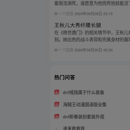
霍雨浩濒死，谁愿意为他而死他就能活下
1 个回答
2024年09月28日 23:15
王秋儿大秀纤腰长腿
在《绝世唐门》的相关情节中，王秋儿
刻。她出色的战斗表现和完美身材的展现
1 个回答
2024年09月30日 00:24
热门问答
dnf戒指属于什么装备
1
海贼王动漫国语版全集
2
dnf新春装扮套装外观
3
谁来救救我
4