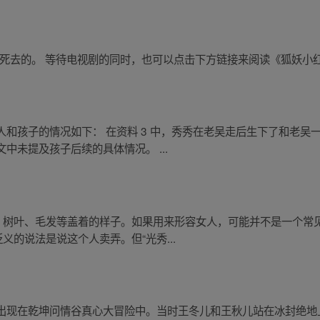
 集死去的。 等待电视剧的同时，也可以点击下方链接来阅读《狐妖
和孩子的情况如下： 在资料 3 中，秀秀在老吴走后生下了和老吴
中未提及孩子后续的具体情况。 ...
木、树叶、毛发等盖着的样子。如果用来形容女人，可能并不是一个常
义的说法是说这个人卖弄。但“光秀...
出现在乾坤问情谷真心大冒险中。当时王冬儿和王秋儿站在冰封绝地