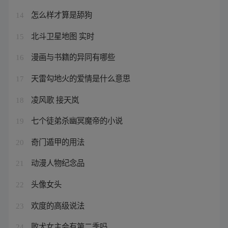
怎么样才算是舔狗
14
北斗卫星地图 实时
15
漫画与书籍的异同有哪些
16
天雷勾地火的爱情是什么意思
17
凌风歌 接天岚
18
七个徒弟杀幽冥魔帝的小说
19
奇门遁甲的用法
20
动漫人物纪念品
21
头像女头
22
欢度的高级说法
23
败犬女主会有第二季吗
24