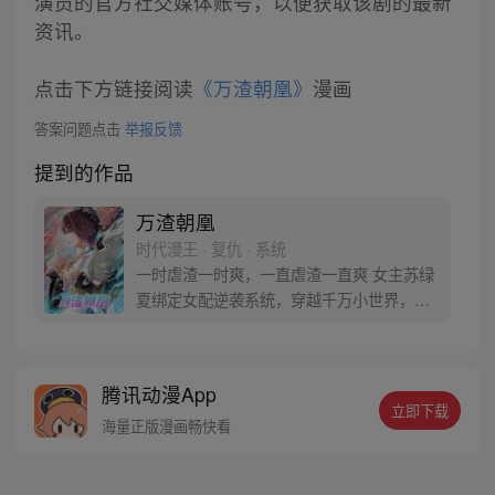
演员的官方社交媒体账号，以便获取该剧的最新
资讯。
点击下方链接阅读
《万渣朝凰》
漫画
答案问题点击
举报反馈
提到的作品
万渣朝凰
时代漫王 · 复仇 · 系统
一时虐渣一时爽，一直虐渣一直爽 女主苏绿
夏绑定女配逆袭系统，穿越千万小世界，花
式吊打无数渣男贱女的现世报故事！【每周
三、周六更新】 【万渣朝凰】竹鼠3群：
665442588 苏绿夏：“能慰藉我的，只有渣
腾讯动漫App
男悔恨的泪水，和贱女求而不得的痛苦呻
立即下载
吟。”
海量正版漫画畅快看