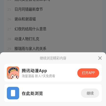
日月同错最新章节
25
谢焱和谢道韫
26
幻夜的结局什么意思
27
动漫人物打扎克
28
滕瑞雨与家人的关系
29
王牌御史第1集剧情
继续浏览精彩内容
30
腾讯动漫App
打开APP
海量漫画 新人7天免费看
腾讯漫画
起点读书
QQ阅读
网站备案/许可证号：粤B2-20090059-5
在此处浏览
继续
Copyright©1998 - 2026 Tencent. All Rights Reserved