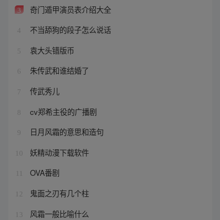
奇门遁甲演员表介绍大全
3
不当舔狗的段子怎么说话
4
袁大头错版币
5
朱传武和谁结婚了
6
传武秀儿
7
cv郑希主役的广播剧
8
日月风霜的意思和造句
9
妖精动漫下载软件
10
OVA番剧
11
鬼面之刃有几个柱
12
风霜一般比喻什么
13