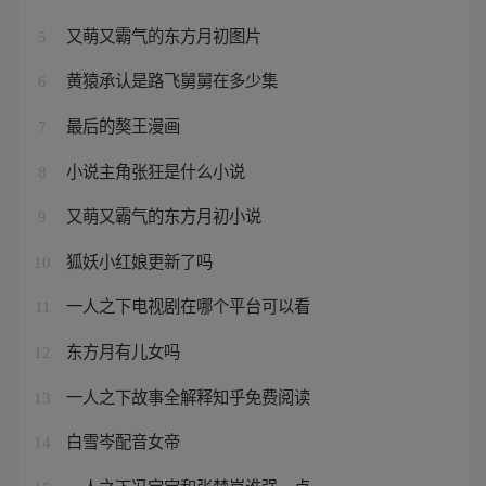
又萌又霸气的东方月初图片
5
黄猿承认是路飞舅舅在多少集
6
最后的獒王漫画
7
小说主角张狂是什么小说
8
又萌又霸气的东方月初小说
9
狐妖小红娘更新了吗
10
一人之下电视剧在哪个平台可以看
11
东方月有儿女吗
12
一人之下故事全解释知乎免费阅读
13
白雪岑配音女帝
14
一人之下冯宝宝和张楚岚谁强一点