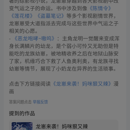
著的综影视小说，龙崽崽穿越到各大影视剧中改
变气运之子的命运。书中涉及到像
《陈情令》
《莲花楼》
《盗墓笔记》
等多个影视剧情世界，
龙崽崽受大道指派去完成与这些世界中气运之子
相关的心愿。
-
《恶龙咆哮~嗷呜》
：主角龙明一觉醒来变成浑
身长满鳞片的幼龙，是个弱小可怜又无助但是特
能吃的龙族幼崽，被地精收养之后在地狱山脉安
了家，机缘巧合下救了人鱼奥利奥，有龙族寻找
幼崽等情节，展现了小奶龙在异界的生活琐事。
点击下方链接阅读
《龙崽来袭！妈咪狠又辣》
漫
画
答案问题点击
举报反馈
提到的作品
龙崽来袭！妈咪狠又辣