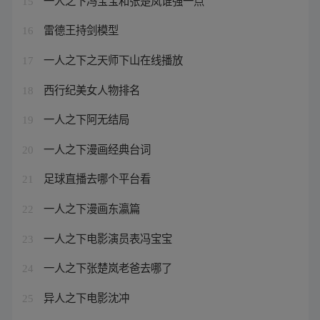
15
雷德王持剑模型
16
一人之下之天师下山在线播放
17
西行纪美女人物排名
18
一人之下阿无结局
19
一人之下漫画经典台词
20
足球直播去哪个平台看
21
一人之下漫画东瀛篇
22
一人之下电影演员表冯宝宝
23
一人之下张楚岚老爸去哪了
24
异人之下电影沈冲
25