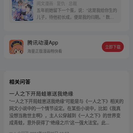
阅文漫画 · 复仇 · 总裁
五年前她留下一个蛋，说：“这是我给你生的
儿子，待他初长成，便是我的归期。” 数月
后儿子破壳而出，头上顶着两只亮晶晶的小
龙角，可是她却遥遥无归期。 她消失五年，
他也疯了五年，直到小龙崽领回来一个女
腾讯动漫App
人……可是小龙崽说：“爸爸，她救了我，我
立即下载
要对她以身相许！” 从此，父子为争宠陷入
海量正版漫画畅快看
明争暗斗。
相关问答
一人之下开局蛙崽送我绝缘
“一人之下开局蛙崽送我绝缘”可能是与《一人之下》相关的
网文小说中的一个情节设定。在某些小说中，比如《我真
没想当救世主啊》，主人公穿越到《一人之下》的世界变
成青蛙，意外获得了“绝缘之爪”这一强大法宝。此...