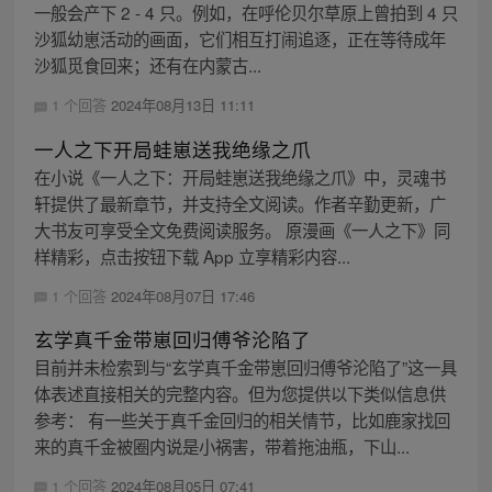
一般会产下 2 - 4 只。例如，在呼伦贝尔草原上曾拍到 4 只
沙狐幼崽活动的画面，它们相互打闹追逐，正在等待成年
沙狐觅食回来；还有在内蒙古...
1 个回答
2024年08月13日 11:11
一人之下开局蛙崽送我绝缘之爪
在小说《一人之下：开局蛙崽送我绝缘之爪》中，灵魂书
轩提供了最新章节，并支持全文阅读。作者辛勤更新，广
大书友可享受全文免费阅读服务。 原漫画《一人之下》同
样精彩，点击按钮下载 App 立享精彩内容...
1 个回答
2024年08月07日 17:46
玄学真千金带崽回归傅爷沦陷了
目前并未检索到与“玄学真千金带崽回归傅爷沦陷了”这一具
体表述直接相关的完整内容。但为您提供以下类似信息供
参考： 有一些关于真千金回归的相关情节，比如鹿家找回
来的真千金被圈内说是小祸害，带着拖油瓶，下山...
1 个回答
2024年08月05日 07:41