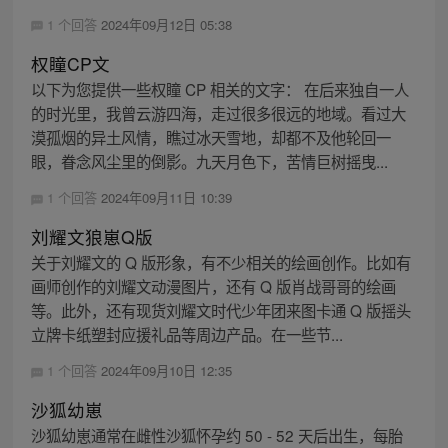
1 个回答
2024年09月12日 05:38
权瞳CP文
以下为您提供一些权瞳 CP 相关的文字： 在后来独自一人
的时光里，我曾云游四海，走过很多很远的地域。看过大
漠孤烟的异土风情，瞧过冰天雪地，却都不及他轮回一
眼，眷念风尘里的倒影。九天月色下，苦情巨树摇曳...
1 个回答
2024年09月11日 10:39
刘耀文狼崽Q版
关于刘耀文的 Q 版形象，有不少相关的绘画创作。比如有
画师创作的刘耀文动漫图片，还有 Q 版肖战哥哥的绘画
等。此外，还有现货刘耀文时代少年团来图卡通 Q 版摇头
立牌卡纸塑封应援礼品等周边产品。在一些节...
1 个回答
2024年09月10日 12:35
沙狐幼崽
沙狐幼崽通常在雌性沙狐怀孕约 50 - 52 天后出生，每胎