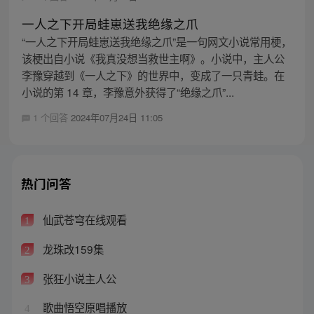
一人之下开局蛙崽送我绝缘之爪
“一人之下开局蛙崽送我绝缘之爪”是一句网文小说常用梗，
该梗出自小说《我真没想当救世主啊》。小说中，主人公
李豫穿越到《一人之下》的世界中，变成了一只青蛙。在
小说的第 14 章，李豫意外获得了“绝缘之爪”...
1 个回答
2024年07月24日 11:05
热门问答
仙武苍穹在线观看
1
龙珠改159集
2
张狂小说主人公
3
歌曲悟空原唱播放
4