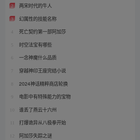
两宋时代的牛人
2
幻属性的技能名称
3
死亡契约第一部阿加莎
4
时空法宝有哪些
5
一念神魔什么品质
6
穿越神印王座完结小说
7
2024神话精粹商店轮换
8
电影中有特殊能力的宝物
9
谁丢了燕云十六州
10
打爆诡异从八极拳开始
11
阿加莎失踪之谜
12