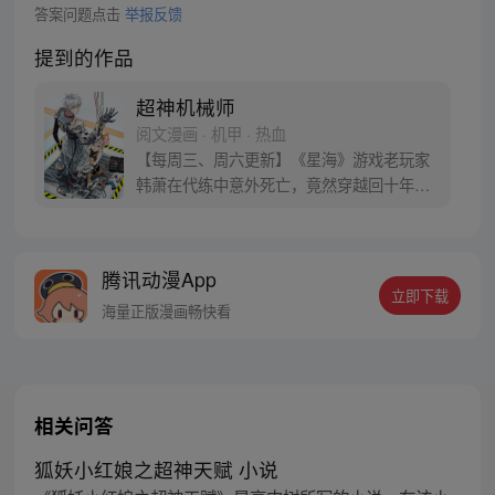
答案问题点击
举报反馈
提到的作品
超神机械师
阅文漫画 · 机甲 · 热血
【每周三、周六更新】《星海》游戏老玩家
韩萧在代练中意外死亡，竟然穿越回十年前
的游戏世界，成为了拥有玩家面板的NPC。
游戏反派的基地中重生的韩萧为了逃出生
天，毅然决然的选择了“机械师”的职业，潜
腾讯动漫App
心修炼。熟知游戏多个版本迭代与规则的
立即下载
他，誓要在新的世界中，统领机械大军，从
海量正版漫画畅快看
零开始一步步崛起成为超级强者。
相关问答
狐妖小红娘之超神天赋 小说