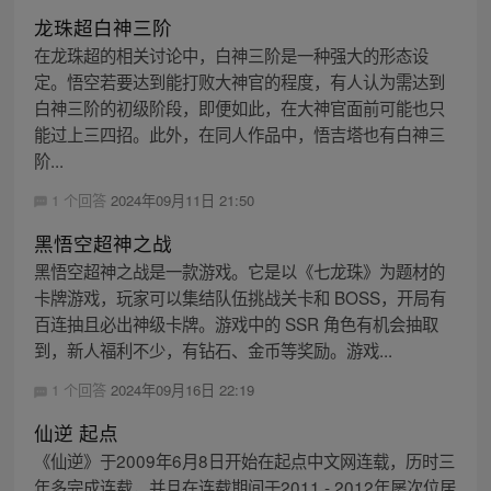
龙珠超白神三阶
在龙珠超的相关讨论中，白神三阶是一种强大的形态设
定。悟空若要达到能打败大神官的程度，有人认为需达到
白神三阶的初级阶段，即便如此，在大神官面前可能也只
能过上三四招。此外，在同人作品中，悟吉塔也有白神三
阶...
1 个回答
2024年09月11日 21:50
黑悟空超神之战
黑悟空超神之战是一款游戏。它是以《七龙珠》为题材的
卡牌游戏，玩家可以集结队伍挑战关卡和 BOSS，开局有
百连抽且必出神级卡牌。游戏中的 SSR 角色有机会抽取
到，新人福利不少，有钻石、金币等奖励。游戏...
1 个回答
2024年09月16日 22:19
仙逆 起点
《仙逆》于2009年6月8日开始在起点中文网连载，历时三
年多完成连载，并且在连载期间于2011 - 2012年屡次位居