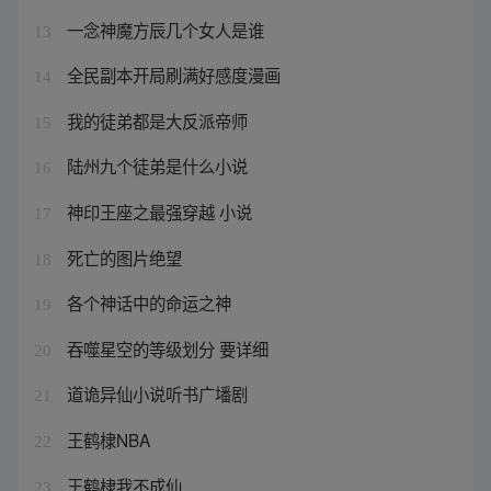
一念神魔方辰几个女人是谁
13
全民副本开局刷满好感度漫画
14
我的徒弟都是大反派帝师
15
陆州九个徒弟是什么小说
16
神印王座之最强穿越 小说
17
死亡的图片绝望
18
各个神话中的命运之神
19
吞噬星空的等级划分 要详细
20
道诡异仙小说听书广墦剧
21
王鹤棣NBA
22
王鹤棣我不成仙
23