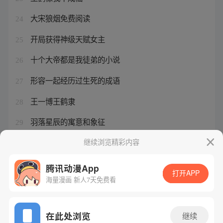
大宋狼烟免费阅读
24
开局获得神级天赋女主
25
十个大帝都是我徒弟的小说
26
形容一起经历过生死的成语
27
王一博王鹤隶
28
羽落星辰的寓意和象征
29
吞噬星空在线免免费观看
继续浏览精彩内容
30
腾讯动漫App
打开APP
海量漫画 新人7天免费看
腾讯漫画
起点读书
QQ阅读
网站备案/许可证号：粤B2-20090059-5
在此处浏览
继续