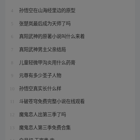
孙悟空在山海经里边的原型
4
张楚岚最后成为天师了吗
5
真阳武神的原著小说叫什么来着
6
真阳武神男主父亲结局
7
儿童轻微甲沟炎用什么药膏
8
元尊有多少圣子人物
9
孙悟空真实长什么样
10
斗破苍穹免费完整小说在线观看
11
魔鬼恋人出第三季了吗
12
魔鬼恋人第三季免费合集
13