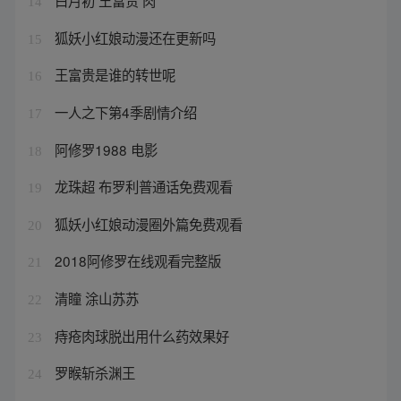
白月初 王富贵 肉
14
狐妖小红娘动漫还在更新吗
15
王富贵是谁的转世呢
16
一人之下第4季剧情介绍
17
阿修罗1988 电影
18
龙珠超 布罗利普通话免费观看
19
狐妖小红娘动漫圈外篇免费观看
20
2018阿修罗在线观看完整版
21
清瞳 涂山苏苏
22
痔疮肉球脱出用什么药效果好
23
罗睺斩杀渊王
24