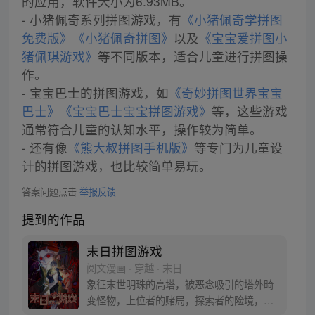
的应用，软件大小为6.93MB。
- 小猪佩奇系列拼图游戏，有
《小猪佩奇学拼图
免费版》
《小猪佩奇拼图》
以及
《宝宝爱拼图小
猪佩琪游戏》
等不同版本，适合儿童进行拼图操
作。
- 宝宝巴士的拼图游戏，如
《奇妙拼图世界宝宝
巴士》
《宝宝巴士宝宝拼图游戏》
等，这些游戏
通常符合儿童的认知水平，操作较为简单。
- 还有像
《熊大叔拼图手机版》
等专门为儿童设
计的拼图游戏，也比较简单易玩。
答案问题点击
举报反馈
提到的作品
末日拼图游戏
阅文漫画 · 穿越 · 末日
象征末世明珠的高塔，被恶念吸引的塔外畸
变怪物，上位者的赌局，探索者的险境，末