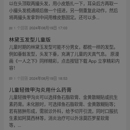
以在头顶取两撮头发，用小皮筋扎一下，耳朵后方再取一
小撮头发梳通顺后做一个扭进，另一侧重复此动作，然后
将两撮头发拿到中间用橡皮筋固定。还可以多...
1 个回答
2024年08月19日 17:03
林黛玉发型儿童版
儿童时期的林黛玉发型可能不分男女，都梳一样的发型。
例如垂髫发型，头发下垂，充满了儿童的天真气息。 原漫
画《一人之下》同样精彩，点击按钮下载 App 立享精彩内
容！
1 个回答
2024年08月19日 18:53
儿童轻微甲沟炎用什么药膏
儿童轻微甲沟炎可以选择鱼石脂软膏、金黄散糊贴或抗生
素药膏。未化脓时，可选择鱼石脂软膏、金黄散糊贴等；
若有脓肿形成，需就诊外科，给予切开引流，同时口服抗
生素如阿莫西林等，消炎治疗可以外涂莫匹罗星软膏
等，...