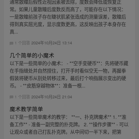
通常散瞳后假性近视因素被去除，度数会降低或恢复正
常。如果儿童散瞳后度数反而高了，可能存在以下情况：
一是散瞳前孩子存在睫状肌紧张造成的测量误差，散瞳后
得到真实屈光度，显示度数更高，这反映出孩子本身存在
真...
1 个回答
2024年10月24日 13:14
几个简单的小魔术
以下是一些简单的小魔术： - **空手变硬币**：先将硬币藏
在手指缝处并自然捏住，打开手时看似空无一物，再握拳
假装将硬币从别处转移过来，最后打个响指展示变出的硬
币。 - **皮筋穿越物体**：准备一根...
1 个回答
2024年10月24日 21:04
魔术教学简单
以下是一些简单魔术的教学： **一、扑克牌魔术** 1. **准
备工作** - 准备一副完整的扑克牌。 2. **操作步骤** - 可以
让观众或者自己打乱扑克牌。从中间切一半下来，把第
一...