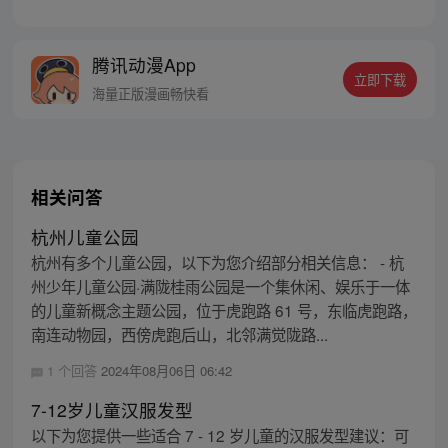
日中的陷阱，在白雾醒来的那一刻，游戏开
始了。
腾讯动漫App
立即下载
海量正版漫画畅快看
相关问答
杭州儿童公园
杭州有多个儿童公园，以下为您介绍部分相关信息： - 杭
州少年儿童公园·满陇桂雨公园是一个集休闲、娱乐于一体
的儿童新概念主题公园，位于虎跑路 61 号，东临虎跑路，
南连动物园，西傍虎跑后山，北邻满觉陇路...
1 个回答
2024年08月06日 06:42
7-12岁儿童汉服发型
以下为您提供一些适合 7 - 12 岁儿童的汉服发型建议：可