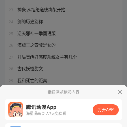
神豪 从拒绝道德绑架开始
23
剑的历史别称
24
逆天邪神一季国语版
25
海贼王之索隆是女的
26
开局觉醒好感度系统女主有几个
27
古代妖怪甜文
28
我和死亡的距离
29
名字叫三月的漫画
继续浏览精彩内容
30
腾讯动漫App
打开APP
海量漫画 新人7天免费看
腾讯漫画
起点读书
QQ阅读