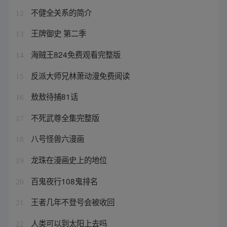
不健全关系的简介
12
王牌御史 第二季
13
海贼王824免费观看完整版
14
反派大师兄林萧动漫免费阅读
15
敖敖待捕81话
16
不死武尊全集完整版
17
八号怪兽六漫画
18
龙珠在漫画史上的地位
19
百鬼夜行108鬼排名
20
王者几年不登号会被收回
21
人类可以到太阳上去吗
22