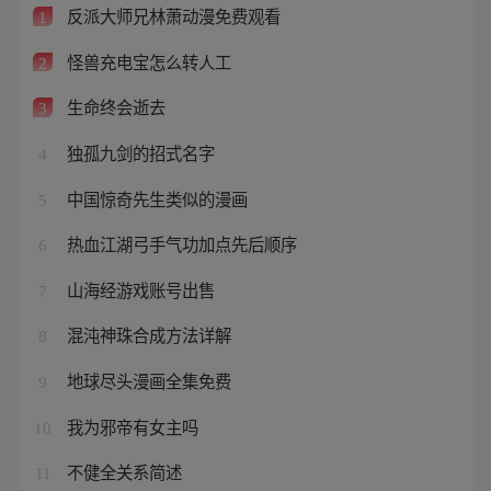
反派大师兄林萧动漫免费观看
1
怪兽充电宝怎么转人工
2
生命终会逝去
3
独孤九剑的招式名字
4
中国惊奇先生类似的漫画
5
热血江湖弓手气功加点先后顺序
6
山海经游戏账号出售
7
混沌神珠合成方法详解
8
地球尽头漫画全集免费
9
我为邪帝有女主吗
10
不健全关系简述
11