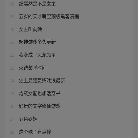
纪嫣然是不是女主
18
五岁的天才萌宝顶级黑客漫画
19
女主叫向晚
20
超神游戏多久更新
21
我变成了恶龙领主
22
火铳装弹时间
23
史上最强赘婿沈浪最新
24
炮灰女配也想活穿书
25
好玩的文字修仙游戏
26
五色妖姬
27
这个妹子有点傻
28