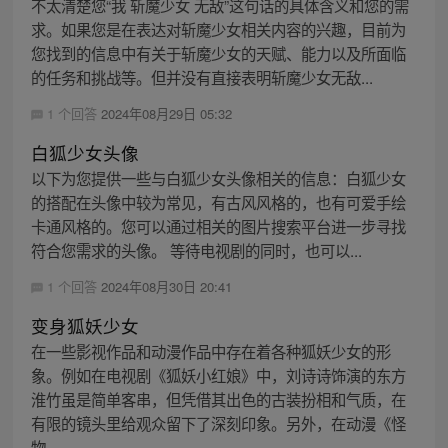
不太清楚您“我 斩魔少女 无敌”这句话的具体含义和您的需
求。如果您是在表达对斩魔少女相关内容的兴趣，目前为
您找到的信息中有关于斩魔少女的天赋、能力以及所面临
的任务和挑战等。但并没有直接表明斩魔少女无敌...
1 个回答
2024年08月29日 05:32
白狐少女头像
以下为您提供一些与白狐少女头像相关的信息：白狐少女
的搭配在头像中较为常见，有古风风格的，也有可爱手绘
卡通风格的。您可以通过相关的图片搜索平台进一步寻找
符合您需求的头像。 等待电视剧的同时，也可以...
1 个回答
2024年08月30日 20:41
变身狐妖少女
在一些影视作品和动漫作品中存在着各种狐妖少女的形
象。例如在电视剧《狐妖小红娘》中，刘诗诗饰演的东方
淮竹虽是简单客串，但凭借其出色的古装扮相和气质，在
有限的镜头里给观众留下了深刻印象。另外，在动漫《怪
物...