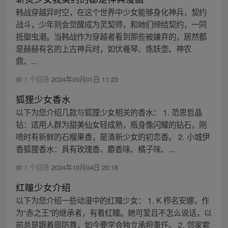
韩战穿越异时空，在这个世界中少女能够身化神兵，契约
战斗，少年则会觉醒成为灵契师，和她们缔结契约，一同
抵御虫潮。当韩战作为穿越者看到那些被嫌弃的，居然都
是赫赫有名的上古神兵时，如伏羲琴、炼妖壶、神农
鼎、...
1 个回答
2024年09月01日 11:23
狐狸少女香水
以下为您介绍几款与狐狸少女相关的香水： 1. 范思哲晶
钻：适用人群为甜美仙女轻成熟，瓶身像闪耀的钻石，刚
喷时有新鲜的石榴果香，是清新少女的初恋香。 2. 小城伊
香狐狸香水：具有玫瑰香、麝香味、橘子味、...
1 个回答
2024年10月04日 20:18
红瞳少女介绍
以下为您介绍一些动漫中的红瞳少女： 1. K 栉名安娜，作
为“赤之王”的继承者，有着红瞳。她可爱且不怎么说话，以
前总是跟着周防尊，如今要学会独立承担重任。 2. 邻家索