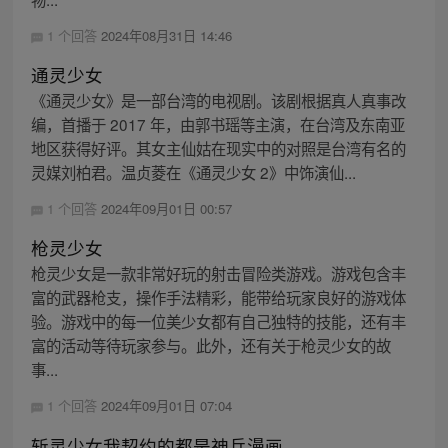
1 个回答
2024年08月31日 14:46
通灵少女
《通灵少女》是一部台湾的电视剧。该剧根据真人真事改
编，首播于 2017 年，由郭书瑶等主演，在台湾及东南亚
地区获得好评。其女主仙姑在现实中的对照是台湾有名的
灵媒刘柏君。温贞菱在《通灵少女 2》中饰演仙...
1 个回答
2024年09月01日 00:57
枪灵少女
枪灵少女是一款非常好玩的射击冒险类游戏。游戏包含丰
富的武器枪支，操作手法精彩，能带给玩家良好的游戏体
验。游戏中的每一位美少女都有自己独特的技能，还有丰
富的活动等待玩家参与。此外，还有关于枪灵少女的故
事...
1 个回答
2024年09月01日 07:04
斩灵少女我契约的都是神兵漫画