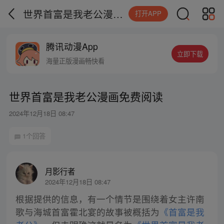
世界首富是我老公漫画免费阅读
打开APP
腾讯动漫App
立即下载
海量正版漫画畅快看
世界首富是我老公漫画免费阅读
2024年12月18日 08:47
1个回答
月影行者
2024年12月18日 08:47
根据提供的信息，有一个情节是围绕着女主许南
歌与海城首富霍北宴的故事被概括为
《首富是我