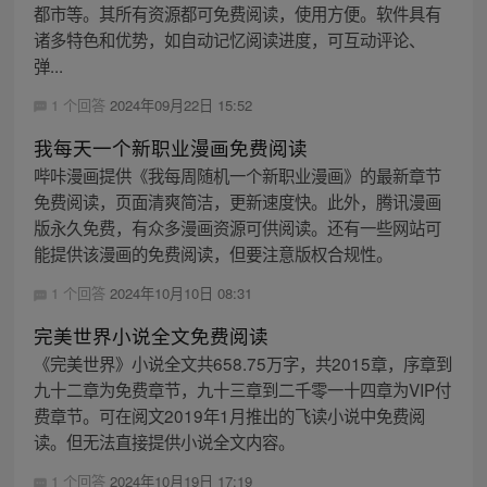
都市等。其所有资源都可免费阅读，使用方便。软件具有
诸多特色和优势，如自动记忆阅读进度，可互动评论、
弹...
1 个回答
2024年09月22日 15:52
我每天一个新职业漫画免费阅读
哔咔漫画提供《我每周随机一个新职业漫画》的最新章节
免费阅读，页面清爽简洁，更新速度快。此外，腾讯漫画
版永久免费，有众多漫画资源可供阅读。还有一些网站可
能提供该漫画的免费阅读，但要注意版权合规性。
1 个回答
2024年10月10日 08:31
完美世界小说全文免费阅读
《完美世界》小说全文共658.75万字，共2015章，序章到
九十二章为免费章节，九十三章到二千零一十四章为VIP付
费章节。可在阅文2019年1月推出的飞读小说中免费阅
读。但无法直接提供小说全文内容。
1 个回答
2024年10月19日 17:19