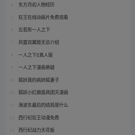
东方月初人物经历
4
狂王在线动画片免费观看
5
左若彤一人之下
6
风雷双翼姬无忌介绍
7
一人之下2真人版
8
一人之下漫画悬疑
9
狐妖我的病娇狐妻子
10
狐妖小红娘面具团灭漫画
11
海波东最后的结局是什么
12
西行纪狂王动漫免费
13
西行纪战力天花板
14