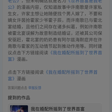
老公》
，但未明确这就是名为
《世界首富是我老
公》
的漫画内容，仅知道故事中许南歌是许家私
生女，许家主想让她随便找个男人嫁了，不要和
嫡女许茵抢霍家少爷霍子辰，而许南歌已与霍北
宴结婚，且他们之间存在诸多纠葛，例如许南歌
被霍北宴误解为故意制造结婚证，还被其公司保
安驱赶，霍北宴的奶奶患有阿尔兹海默症并在许
南歌与霍家的互动情节起到推动作用等。同时建
议点击下方链接阅读
《我在婚配所摇到了世界首
富》
漫画。
点击下方链接阅读
《我在婚配所摇到了世界首
富》
漫画
答案问题点击
举报反馈
提到的作品
我在婚配所摇到了世界首富