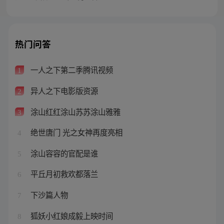
热门问答
一人之下第二季腾讯视频
1
异人之下电影版资源
2
涂山红红涂山苏苏涂山雅雅
3
绝世唐门 光之女神再度亮相
4
涂山容容的官配是谁
5
平丘月初救欢都落兰
6
下沙篇人物
7
狐妖小红娘成毅上映时间
8