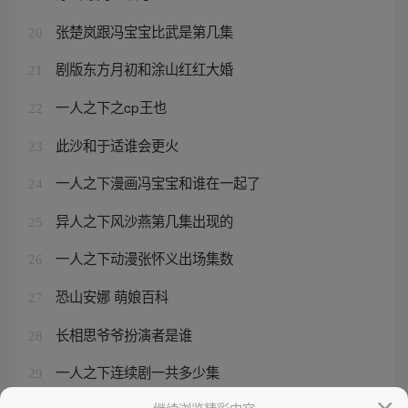
张楚岚跟冯宝宝比武是第几集
20
剧版东方月初和涂山红红大婚
21
一人之下之cp王也
22
此沙和于适谁会更火
23
一人之下漫画冯宝宝和谁在一起了
24
异人之下风沙燕第几集出现的
25
一人之下动漫张怀义出场集数
26
恐山安娜 萌娘百科
27
长相思爷爷扮演者是谁
28
一人之下连续剧一共多少集
29