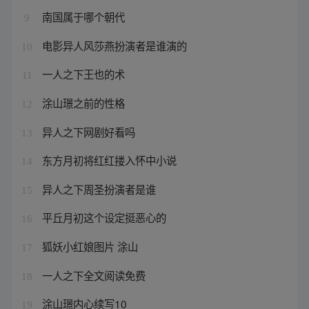
南国属于哪个朝代
9
电影异人风莎燕扮演者是谁演的
10
一人之下王也的术
11
涂山璟之前的性格
12
异人之下网剧好看吗
13
东方月初将红红搂入怀中小说
14
异人之下周圣扮演者是谁
15
平丘月初这个设定挺恶心的
16
狐妖小红娘图片 涂山
17
一人之下全文阅读免费
18
涂山璟内心续写10
19