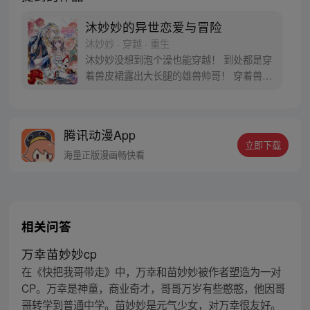
沐妙妙的异世恋爱与冒险
沐妙妙 · 穿越 · 重生
沐妙妙没想到泡个澡也能穿越！ 到处都是穿
着兽皮裙露出大长腿的雄兽帅哥！ 穿着兽皮
裙露出大长腿的雄兽帅哥都还想娶她回家！
跨种族的恋爱是没有好结果的，还好脑袋里
有一个异世生存教科书的系统让她学习兽世
腾讯动漫App
知识！ 好好学习，天天向上！ 穿越兽世，甜
立即下载
宠来袭！【每周五六日更新】
海量正版漫画畅快看
相关问答
万幸苗妙妙cp
在《快把我哥带走》中，万幸和苗妙妙被作者塑造为一对
CP。万幸是神童，商业奇才，哥哥万岁有些憨憨，他因哥
哥转学到普通中学。苗妙妙是元气少女，对万幸很友好。