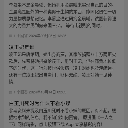
李慕尘不是金晨曦，但她利用金晨曦来实现自己的目的。
金晨曦是圈外的一种类似于生物的东西，能同化侵蚀一切
力量物质思想记忆。李慕尘通过研究金晨曦，试图获得强
大的力量并见到傲来国三少。 等待电视剧的同时，...
1 个回答
2024年09月25日 13:35
凌王妃是谁
凌王妃是唐绾玥，她出身商贾，其家族捐赠八十万两赈灾
款后，先帝将她指婚给凌王，册封王妃，但在商贾地位低
下的时代，这一行为被世俗诟病，凌王对她也冷漠疏远。
还有一位凌王妃出自豪门，财运双绝，凌王对她一见钟
情...
1 个回答
2024年10月14日 03:03
白玉川死时为什么不看小蝶
参考资料未提及白玉川死时不看小蝶的原因，对不起，根
据检索到的信息，我不知道如何回答。 原漫画《一人之
下》同样精彩，点击按钮下载 App 立享精彩内容！