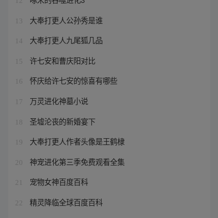
12
大奉打更人公孙秀是谁
13
大奉打更人九尾狐几品
14
许七安和曹庆阳对比
15
怀庆给许七安的惊喜有哪些
16
万灵进化神墓小说
17
圣墟沦丧的新婚宴下
18
大奉打更人作者头像是王鹤棣
19
神宠进化第三季免费观看全集
20
宠物女神百度百科
21
精灵降临全球百度百科
22