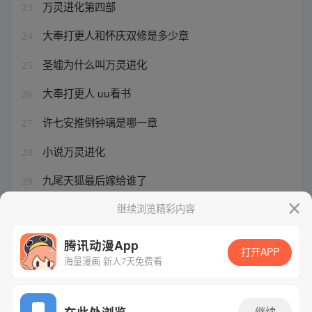
万灵进化第四部
23
大奉打更人和怀庆双修是多少章
24
圣墟为什么叫万灵进化
25
大奉打更人 uu看书
26
许七安推倒钟璃是哪一章
27
小说万灵进化
28
九尾天狐最后嫁给谁了
29
神宠进化阿斑是什么级别
继续浏览精彩内容
30
腾讯动漫App
打开APP
海量漫画 新人7天免费看
腾讯漫画
起点读书
QQ阅读
网站备案/许可证号：粤B2-20090059-5
在此处浏览
继续