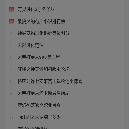
万灵进化3原名圣墟
2
最搞笑的有声小说排行榜
3
神级宠物进化系统等级划分
4
无限进化楚仲
5
大奉打更人983集血尸
6
红楼之挽天倾加料版本论坛
7
怀庆让许七安来宫里说给他个惊喜
8
大奉打更人洛玉衡最后结局
9
梦幻神宠哪个职业最强
10
画江湖之天罡赚了多少
11
啄米的吞噬进化3