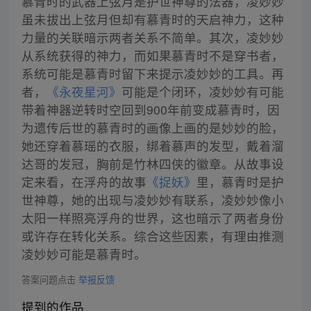
慕青时的武器上弦月是护世神尊的法器，凌妙妙
虽未拔出上弦月但却有慕青时的天启神力，这种
力量的关联暗示两者关系不简单。其次，凌妙妙
从系统获得的神力，而如果慕青时不是穿书者，
系统可能是慕青时留下来提示凌妙妙的工具。再
者，
《永夜星河》
可能是个闭环，凌妙妙有可能
带着神器逆转时空回到900年前变成慕青时，因
为遗传后世的慕青时的画像上画的是妙妙的脸，
她还穿着慕瑶的衣服，绑着慕声的发型，戴着溜
达哥的发冠，胸前是竹林四侠的徽章。从故事设
定来看，在浮舟的故事
《捉妖》
里，慕青时是护
世神尊，她的出现与凌妙妙有联系，凌妙妙像小
太阳一样照亮浮舟的世界，这也暗示了两者身份
或许存在转化关系。综合这些因素，有理由推测
凌妙妙可能是慕青时。
答案问题点击
举报反馈
提到的作品