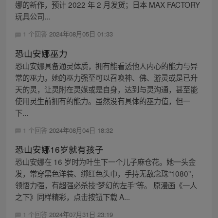
娜的新作，预计 2022 年 2 月发货；日本 MAX FACTORY
玩具公司...
1 个回答
2024年08月05日 01:33
恐山安娜巫力
恐山安娜具备通灵体质，拥有能看透他人内心的能力与异
常的巫力。她的巫力强至可以召唤神、佛、游灵或是已升
天的灵，让灵附在灵媒或是自身，达到与灵沟通，甚至能
使用灵生前拥有的能力。虽然没有具体的巫力值，但一
下...
1 个回答
2024年08月04日 18:32
恐山安娜16岁就有孩子
恐山安娜在 16 岁时为叶生下一个儿子麻仓花。她一头金
发，常穿黑色洋装、绑红色头巾，手持无敌念珠“1080”，
领悟力强，有超强必杀技“梦幻的左手”等。 原漫画《一人
之下》同样精彩，点击按钮下载 A...
1 个回答
2024年07月31日 23:19