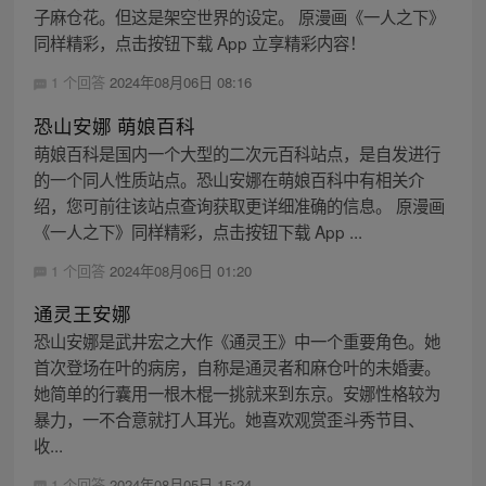
子麻仓花。但这是架空世界的设定。 原漫画《一人之下》
同样精彩，点击按钮下载 App 立享精彩内容！
1 个回答
2024年08月06日 08:16
恐山安娜 萌娘百科
萌娘百科是国内一个大型的二次元百科站点，是自发进行
的一个同人性质站点。恐山安娜在萌娘百科中有相关介
绍，您可前往该站点查询获取更详细准确的信息。 原漫画
《一人之下》同样精彩，点击按钮下载 App ...
1 个回答
2024年08月06日 01:20
通灵王安娜
恐山安娜是武井宏之大作《通灵王》中一个重要角色。她
首次登场在叶的病房，自称是通灵者和麻仓叶的未婚妻。
她简单的行囊用一根木棍一挑就来到东京。安娜性格较为
暴力，一不合意就打人耳光。她喜欢观赏歪斗秀节目、
收...
1 个回答
2024年08月05日 15:24