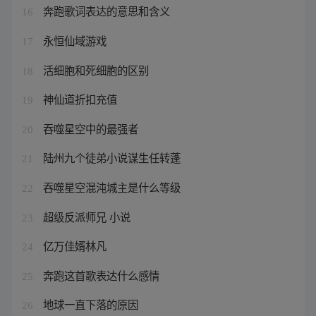
奔跑歌词表达的意思和含义
16
永恒仙域游戏
17
活细胞和死细胞的区别
18
神仙道折扣充值
19
吞噬星空中的最强者
20
陆州九个徒弟小说谋生任转蓬
21
吞噬星空混沌城主是什么等级
22
超级反派师兄 小说
23
亿万佳婿林凡
24
奔跑这首歌表达什么感情
25
地球一直下落的原因
26