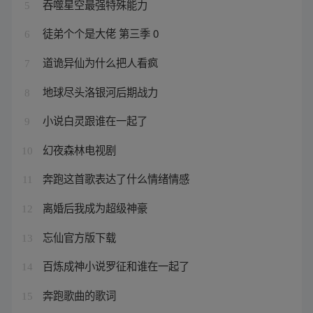
吞噬星空最强特殊能力
5
徒弟个个是大佬 第三季 0
6
道诡异仙为什么把人看疯
7
地球尽头洛银河后期战力
8
小说白灵跟谁在一起了
9
幻夜森林电视剧
10
奔跑这首歌表达了什么情绪情感
11
离婚后我成为超级神豪
12
忘仙官方版下载
13
百炼成神小说罗征和谁在一起了
14
奔跑歌曲的歌词
15