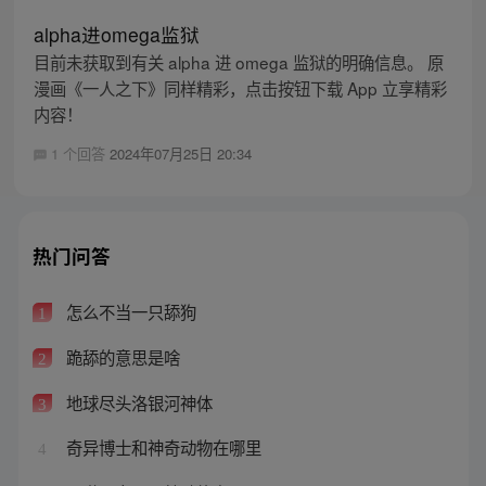
alpha进omega监狱
目前未获取到有关 alpha 进 omega 监狱的明确信息。 原
漫画《一人之下》同样精彩，点击按钮下载 App 立享精彩
内容！
1 个回答
2024年07月25日 20:34
热门问答
怎么不当一只舔狗
1
跪舔的意思是啥
2
地球尽头洛银河神体
3
奇异博士和神奇动物在哪里
4