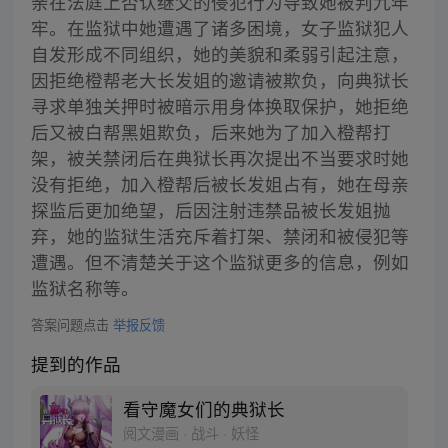
亲在法庭上否认继父的侵犯行为导致她被判九年
牢。在监狱中她遭遇了诸多困境，女子监狱犯人
自发形成不同组织，她的美貌和柔弱引起注意，
因拒绝橙帮老大长发姐的邀请被欺负，向典狱长
寻求单独关押时被暗示用身体换取保护，她拒绝
后又被白帮黑姐欺负，后来她为了加入橙帮打
架，被关禁闭后在典狱长再次提出不当要求时她
没有拒绝，加入橙帮后被长发姐占有，她在母亲
探监后更加绝望，后因注射违禁品被长发姐抛
弃，她的监狱生活充斥着打架、禁闭和被侵犯等
遭遇。但不清楚关于这个监狱更多的信息，例如
监狱名称等。
答案问题点击
举报反馈
提到的作品
看守魔女们的典狱长
阅文漫画 · 战斗 · 妖怪