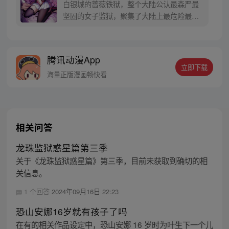
白银城的蔷薇铁狱，整个大陆公认最森严最
坚固的女子监狱，聚集了大陆上最危险最穷
凶极恶的女性罪犯，而我——艾登正是负责
管理这座监狱的典狱长。 可原本的“艾登”是
一位枪术、剑术甚至黑魔法都样样精通的强
腾讯动漫App
者啊！我只是一个穿越到他身上的普通人，
立即下载
上面说的那些战斗技能，我都不会啊……
海量正版漫画畅快看
相关问答
龙珠监狱惑星篇第三季
关于《龙珠监狱惑星篇》第三季，目前未获取到确切的相
关信息。
1 个回答
2024年09月16日 22:23
恐山安娜16岁就有孩子了吗
在有的相关作品设定中，恐山安娜 16 岁时为叶生下一个儿