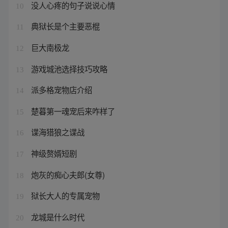
没人心疼的句子说说心情
10
典狱长是个主要恶棍
11
巨大南极龙
12
游戏城池选择技巧攻略
13
派多格宠物店介绍
14
楚暮第一魂宠后来咋样了
15
谍海猎狼之谍战
16
神级赘婿短剧
17
炮灰的痴心夫郎(女尊)
18
狱长大人的专属宠物
19
龙城是什么时代
20