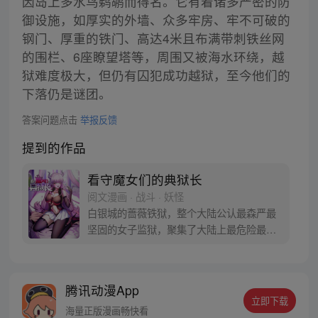
因岛上多水鸟鹈鹕而得名。它有着诸多严密的防
御设施，如厚实的外墙、众多牢房、牢不可破的
钢门、厚重的铁门、高达4米且布满带刺铁丝网
的围栏、6座瞭望塔等，周围又被海水环绕，越
狱难度极大，但仍有囚犯成功越狱，至今他们的
下落仍是谜团。
答案问题点击
举报反馈
提到的作品
看守魔女们的典狱长
阅文漫画 · 战斗 · 妖怪
白银城的蔷薇铁狱，整个大陆公认最森严最
坚固的女子监狱，聚集了大陆上最危险最穷
凶极恶的女性罪犯，而我——艾登正是负责
管理这座监狱的典狱长。 可原本的“艾登”是
一位枪术、剑术甚至黑魔法都样样精通的强
腾讯动漫App
者啊！我只是一个穿越到他身上的普通人，
立即下载
上面说的那些战斗技能，我都不会啊……
海量正版漫画畅快看