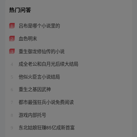
热门问答
吕布是哪个小说里的
1
血色明末
2
重生御龙修仙传的小说
3
成全老公和白月光后续大结局
4
他似火臣言小说结局
5
重生之基因武神
6
都市最强狂兵小说免费阅读
7
游戏内部托号
8
东北姑娘狂赚85亿成新首富
9