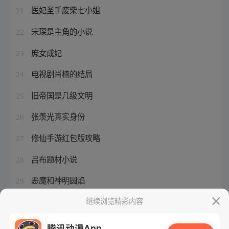
医妃圣手废柴七小姐
21
宋琛是主角的小说
22
庶女成妃
23
电视剧肖楠的结局
24
旧帝国是几级文明
25
张羡光真实身份
26
修仙手游红包版攻略
27
吕布题材小说
28
恶魔和神明圆焰
29
威廉王子和哈里王子将团聚
继续浏览精彩内容
30
腾讯动漫App