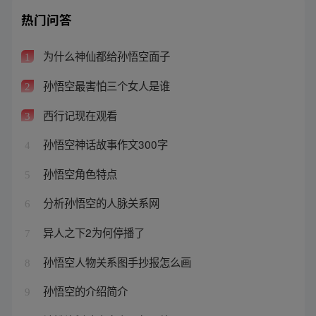
热门问答
为什么神仙都给孙悟空面子
1
孙悟空最害怕三个女人是谁
2
西行记现在观看
3
孙悟空神话故事作文300字
4
孙悟空角色特点
5
分析孙悟空的人脉关系网
6
异人之下2为何停播了
7
孙悟空人物关系图手抄报怎么画
8
孙悟空的介绍简介
9