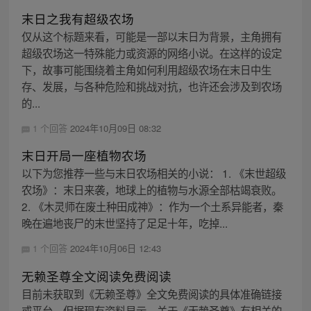
末日之我有超级农场
仅从这个标题来看，可能是一部以末日为背景，主角拥有
超级农场这一特殊能力或资源的网络小说。在这样的设定
下，故事可能围绕着主角如何利用超级农场在末日中生
存、发展，与各种危险和挑战对抗，也许还会涉及到农场
的...
1 个回答
2024年10月09日 08:32
末日开局一座植物农场
以下为您推荐一些与末日农场相关的小说： 1. 《末世超级
农场》：末日来袭，地球上的植物与水源全部枯竭衰败。
2. 《木灵师在废土种田成神》：作为一个土系异能者，秦
晚在遍地丧尸的末世坚持了足足十年，吃掉...
1 个回答
2024年10月06日 12:43
无赖圣尊全文阅读免费阅读
目前未获取到《无赖圣尊》全文免费阅读的具体准确链接
或平台。但据现有资料显示，关于《无赖圣尊》有相关的