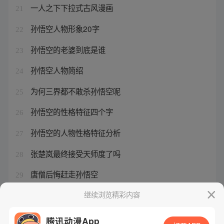
一人之下下拉式古风漫画
21
孙悟空人物形象20字
22
孙悟空的老婆到底是谁
23
孙悟空人物简绍
24
为何三界都不敢杀孙悟空呢
25
孙悟空的性格特征四个字
26
孙悟空的人物性格特征分析
27
张楚岚最终接受天师度了吗
28
唐僧后悔赶走孙悟空
29
一人之下4张狂
继续浏览精彩内容
30
腾讯动漫App