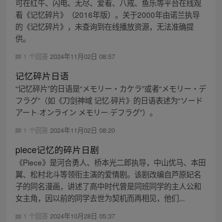
可在红牛、闪电、无尽、爱看、八戒、鱼乐等平台在线观
看《记忆碎片》（2016年版）。关于2000年由诺兰执导
的《记忆碎片》，未查询到在线播放资源，无法准确提
供。
1 个回答
2024年11月02日 08:57
记忆碎片日语
“记忆碎片”的日语是“メモリー・カケラ”或者“メモリー・デ
フラグ”（如《刀剑神域 记忆·碎片》的日语表述为“ソード
アート·オンライン メモリー·デフラグ”）。
1 个回答
2024年11月02日 08:20
piece记忆的碎片日剧
《Piece》是河合勇人、桥本光二郎执导，中山优马、本田
翼、松村北斗等领衔主演的爱情剧。该剧改编自芦原妃名
子的同名漫画，讲述了高中时代曾是同班同学的主人公和
女主角，因以前的同学去世为契机而再相见，他们...
1 个回答
2024年10月28日 05:37