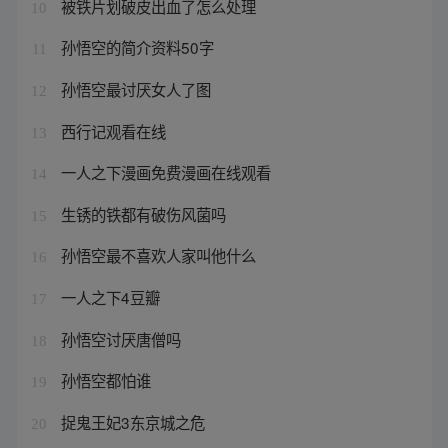
被铁片划破皮出血了怎么处理
10
孙悟空的简介资料50字
11
孙悟空最讨厌女人了图
12
西行记观看在线
13
一人之下漫画免费漫画在线观看
14
生锈的铁都有破伤风菌吗
15
孙悟空最不喜欢人家叫他什么
16
一人之下4豆瓣
17
孙悟空讨厌唐僧吗
18
孙悟空都怕谁
19
捉鬼王妃3东京城之危
20