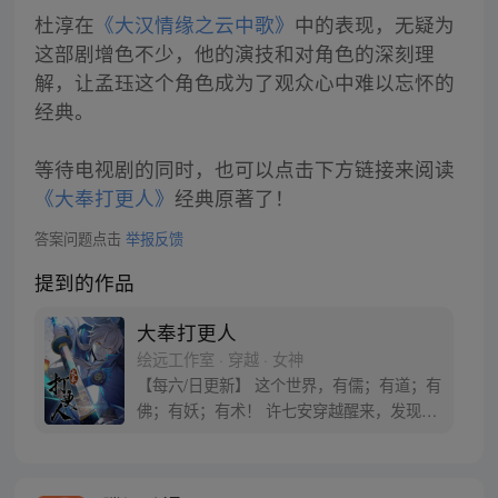
杜淳在
《大汉情缘之云中歌》
中的表现，无疑为
这部剧增色不少，他的演技和对角色的深刻理
解，让孟珏这个角色成为了观众心中难以忘怀的
经典。
等待电视剧的同时，也可以点击下方链接来阅读
《大奉打更人》
经典原著了！
答案问题点击
举报反馈
提到的作品
大奉打更人
绘远工作室 · 穿越 · 女神
【每六/日更新】 这个世界，有儒；有道；有
佛；有妖；有术！ 许七安穿越醒来，发现自
己身处囹圄，三日后就要流放边陲？！ 他起
初的梦想只是自保，顺便在这个世界里当个
富翁悠闲度日，结果…… 改编自阅文集团作