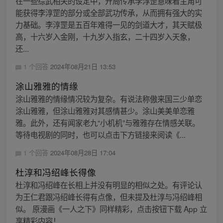
在一些综武相关的设定中，开局传承李淳罡意味着主角可
能获得李淳罡的部分或全部武功传承，从而拥有强大的实
力基础。李淳罡是五百年难得一见的剑道大才，其天赋极
高，十六岁入金刚，十九岁入指玄，二十四岁入天象，
还...
1 个回答
2024年08月21日 13:53
涂山雅雅的情缘
涂山雅雅的情缘情况较为复杂。有说法称傲来国三少单恋
涂山雅雅，但涂山雅雅对其感情甚少。涂山美美单恋雅
雅。此外，还有闻家老九“小机机”与雅雅存在情感关联。
等待电视剧的同时，也可以点击下方链接来阅读《...
1 个回答
2024年08月28日 17:04
杜淳和冯绍峰长得像
杜淳和冯绍峰在长相上并没有明显的相似之处。有评论认
为王仁君跟冯绍峰长得有点像，但未提及杜淳与冯绍峰相
似。 原漫画《一人之下》同样精彩，点击按钮下载 App 立
享精彩内容！