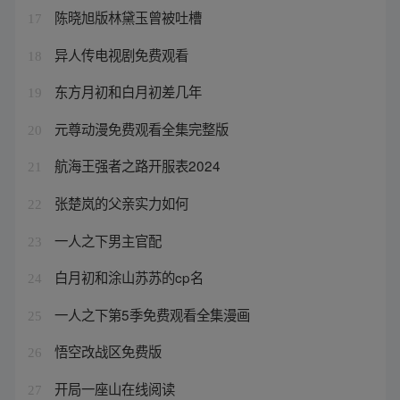
陈晓旭版林黛玉曾被吐槽
17
异人传电视剧免费观看
18
东方月初和白月初差几年
19
元尊动漫免费观看全集完整版
20
航海王强者之路开服表2024
21
张楚岚的父亲实力如何
22
一人之下男主官配
23
白月初和涂山苏苏的cp名
24
一人之下第5季免费观看全集漫画
25
悟空改战区免费版
26
开局一座山在线阅读
27