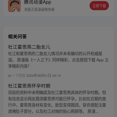
腾讯动漫App
者卖报小郎君同名小说 QQ群号：
立即下载
799493374
海量正版漫画畅快看
相关问答
杜江霍思燕二胎女儿
杜江和霍思燕的二胎女儿情况并未有确切的公开权威报
道。 原漫画《一人之下》同样精彩，点击按钮下载 App 立
享精彩内容！
1 个回答
2024年08月01日 04:14
杜江霍思燕怀孕时期
目前的资料中未明确提及杜江霍思燕具体的怀孕时期。但
有信息显示网友猜测霍思燕可能已怀孕，比如在近期的旅
行中，霍思燕身材有变化，脸型变得圆润，穿衣搭配注重
遮掩肚子部分，以及杜江对她的贴心照顾等。 原漫...