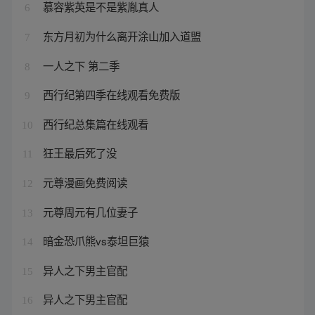
慕容紫英是不是紫胤真人
6
东方月初为什么离开涂山加入道盟
7
一人之下 第二季
8
西行纪第四季在线观看免费版
9
西行纪总集篇在线观看
10
狂王最后死了没
11
元尊漫画免费阅读
12
元尊周元有几位妻子
13
暗金恐爪熊vs泰坦巨猿
14
异人之下男主官配
15
异人之下男主官配
16