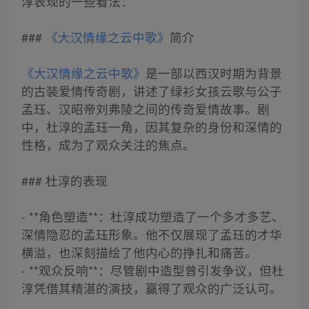
淳表现的一些看法：
###
《大汉情缘之云中歌》
简介
《大汉情缘之云中歌》
是一部以西汉时期为背景
的古装爱情传奇剧，讲述了绿衫女孩云歌与公子
孟珏、汉昭帝刘弗陵之间的传奇爱情故事。剧
中，杜淳的孟珏一角，因其复杂的身份和深情的
性格，成为了观众关注的焦点。
### 杜淳的表现
- **角色塑造**：杜淳成功塑造了一个多才多艺、
深情隐忍的孟珏形象。他不仅展现了孟珏的才华
横溢，也深刻描绘了他内心的挣扎和痛苦。
- **观众反响**：尽管剧中造型曾引发争议，但杜
淳凭借其精湛的演技，赢得了观众的广泛认可。