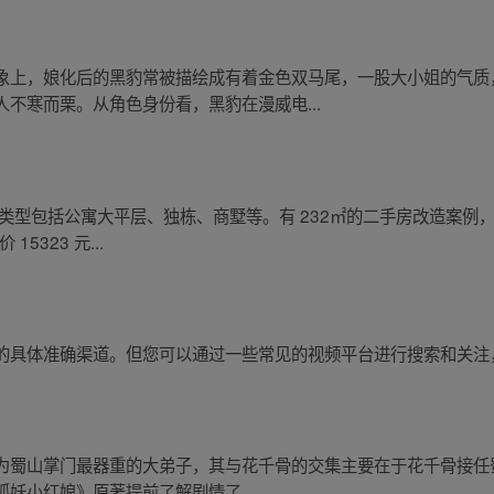
象上，娘化后的黑豹常被描绘成有着金色双马尾，一股大小姐的气质
不寒而栗。从角色身份看，黑豹在漫威电...
类型包括公寓大平层、独栋、商墅等。有 232㎡的二手房改造案例
15323 元...
的具体准确渠道。但您可以通过一些常见的视频平台进行搜索和关注
为蜀山掌门最器重的大弟子，其与花千骨的交集主要在于花千骨接任
妖小红娘》原著提前了解剧情了...