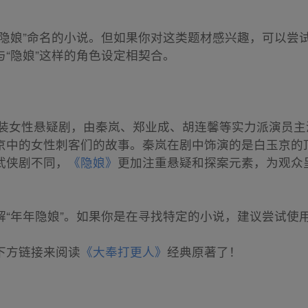
年隐娘”命名的小说。但如果你对这类题材感兴趣，可以尝
“隐娘”这样的角色设定相契合。
的古装女性悬疑剧，由秦岚、郑业成、胡连馨等实力派演员
京中的女性刺客们的故事。秦岚在剧中饰演的是白玉京的
武侠剧不同，
《隐娘》
更加注重悬疑和探案元素，为观众
解“年年隐娘”。如果你是在寻找特定的小说，建议尝试使
下方链接来阅读
《大奉打更人》
经典原著了！