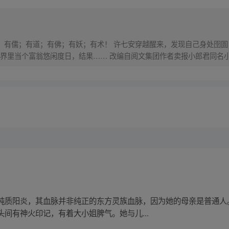
界，有儒；有道；有佛；有妖；有术！ 许七安穿越醒来，发现自己身处囹圄
里当个富翁悠闲度日，结果…… 改编自阅文集团作者卖报小郎君同名小说 Q
纯质阳炎，其血脉并非纯正的东方灵族血脉，因为她的母亲是普通人
间有神火印记，有着大小姐脾气。她与儿...