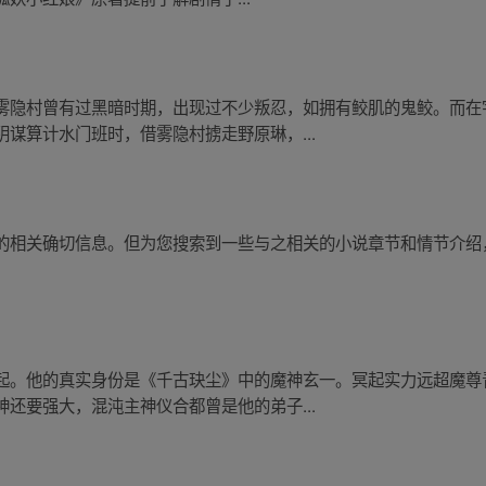
雾隐村曾有过黑暗时期，出现过不少叛忍，如拥有鲛肌的鬼鲛。而在
谋算计水门班时，借雾隐村掳走野原琳，...
的相关确切信息。但为您搜索到一些与之相关的小说章节和情节介绍
起。他的真实身份是《千古玦尘》中的魔神玄一。冥起实力远超魔尊
还要强大，混沌主神仪合都曾是他的弟子...