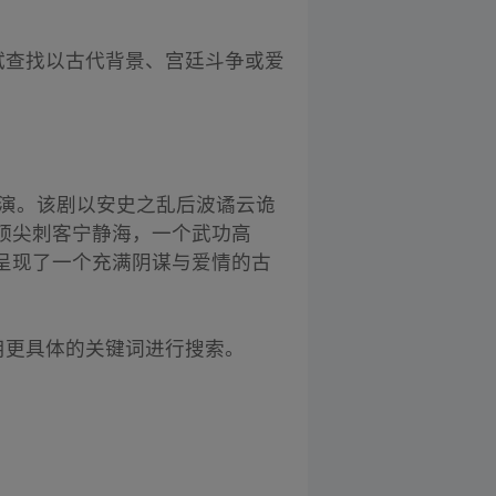
试查找以古代背景、宫廷斗争或爱
主演。该剧以安史之乱后波谲云诡
顶尖刺客宁静海，一个武功高
呈现了一个充满阴谋与爱情的古
用更具体的关键词进行搜索。