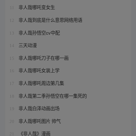
非人哉哪吒变女生
11
非人哉到底是什么意思网络用语
12
非人哉孙悟空cv中配
13
三天动漫
14
非人哉哪吒刀子在哪一画
15
非人哉哪吒女装上学
16
非人哉哪吒周边第几集
17
非人哉第二季孙悟空在哪一集死的
18
非人哉白泽动画出场
19
非人哉哪吒图片 帅气
20
《非人哉》漫画
21