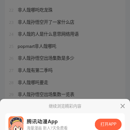
非人哉哪吒吃龙珠
22
非人哉孙悟空开了一家什么店
23
非人哉的人是什么意思网络用语
24
popmart非人哉哪吒
25
非人哉孙悟空出场集数是多少
26
非人哉有第二季吗
27
非人哉哪吒要走
28
非人哉孙悟空出场集数一览表
29
非人哉壁纸图片可爱
继续浏览精彩内容
30
腾讯动漫App
打开APP
海量漫画 新人7天免费看