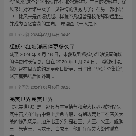
“徐风来”这个名字出现在不同的资料中。在有的资料中，徐
风来是对酒馆中女子一见钟情的俊秀男子；在另一部小说
中，徐风来是家境优越、样貌不凡但曾是校花舔狗后重生
并成为百亿富翁的主角。 原漫画《一人之下...
1 个回答
2024年08月14日 04:49
狐妖小红娘漫画停更多久了
截至 2024 年 8 月 16 日，未获取到狐妖小红娘漫画确切
的停更时长信息。但在 2020 年 1 月 24 日，《狐妖小红
娘》曾在周五的约定更新日断更，当时出了“尾声总集篇”，
尾声篇完结后圈外篇...
1 个回答
2024年08月16日 09:28
完美世界完美世界
《完美世界》是一部具有丰富情节和宏大世界观的作品。
其中石昊在仙古中踏上黑色古船，看到边荒七王在帝关大
战的惨烈场景。边荒七王分别是石王、人王、火王、鲲鹏
王、朱雀王、青龙王、白虎王，他们在帝关大战时孤立
无...