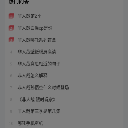
热门问答
非人哉第2季
1
非人哉白泽cp是谁
2
非人哉哪吒系列盲盒
3
非人哉壁纸横屏高清
4
非人哉意思相近的句子
5
非人哉怎么解释
6
非人哉孙悟空什么时候登场
7
《非人哉 限时玩家》
8
非人哉第三季是第几集
9
哪吒手机壁纸
10