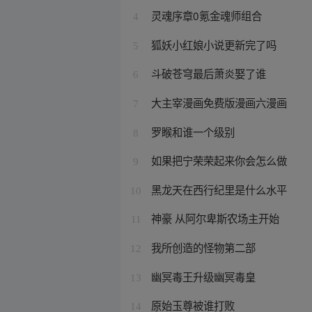
灵魂序章0氪金魂师组合
4
狐妖小红娘小说更新完了吗
5
斗破苍穹最后萧炎娶了谁
6
大主宰漫画免费版漫画六漫画
7
罗睺和谁一个级别
8
如果把宁荣荣起来你会怎么做
9
黑龙天在西行纪里是什么水平
10
神豪 从阿尔卑斯农场主开始
11
我所创造的怪物第二部
12
幽冥毒王升级幽冥毒皇
13
原始玉尊被谁打败
14