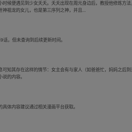
小时候便遇见到少女夭夭。夭夭出现在周元身边后，教授他修炼方法
神祖龙的女儿，也是第三序列之神，并且...
更新至第9话，但未查询到后续更新时间。
息可知其存在这样的情节：女主会有与家人（如爸爸忙，妈妈之后到
小说的内容。
的具体内容建议通过相关漫画平台获取。