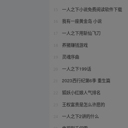
一人之下小说免费阅读软件下载
15
我有一座黄金岛 小说
16
一人之下用斩仙飞刀
17
养猪赚钱游戏
18
灵魂序曲
19
一人之下199话
20
2023西行纪第6季 重生篇
21
狐妖小红娘人气排名
22
王权富贵是怎么许愿的
23
一人之下2讲的什么
24
电视剧千仞雪