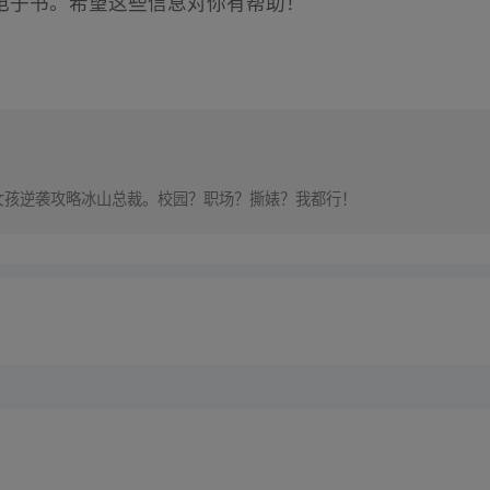
电子书。希望这些信息对你有帮助！
女孩逆袭攻略冰山总裁。校园？职场？撕婊？我都行！