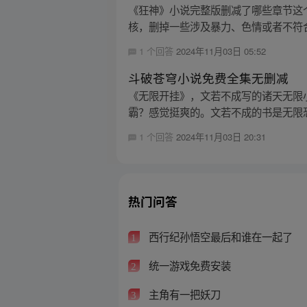
《狂神》小说完整版删减了哪些章节这
核，删掉一些涉及暴力、色情或者不符合
1 个回答
2024年11月03日 05:52
斗破苍穹小说免费全集无删减
《无限开挂》，文若不成写的诸天无限
霸？感觉挺爽的。文若不成的书是无限恐
1 个回答
2024年11月03日 20:31
热门问答
西行纪孙悟空最后和谁在一起了
1
统一游戏免费安装
2
主角有一把妖刀
3