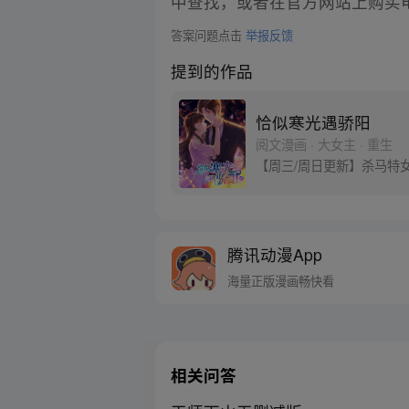
中查找，或者在官方网站上购买
答案问题点击
举报反馈
提到的作品
恰似寒光遇骄阳
阅文漫画 · 大女主 · 重生
【周三/周日更新】杀马特
腾讯动漫App
海量正版漫画畅快看
相关问答