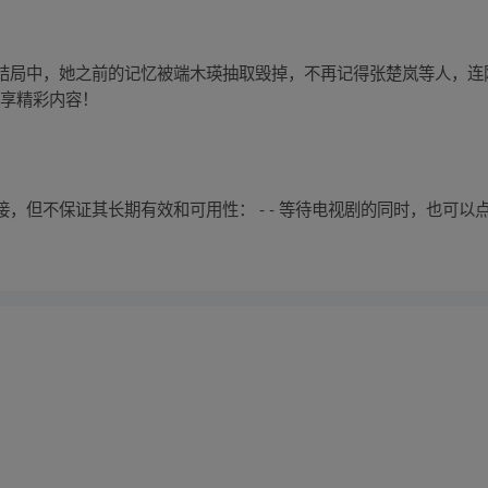
结局中，她之前的记忆被端木瑛抽取毁掉，不再记得张楚岚等人，连
立享精彩内容！
但不保证其长期有效和可用性： - - 等待电视剧的同时，也可以点击