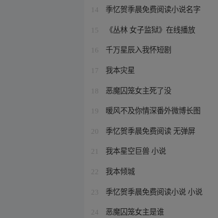
季忆贺季晨免费阅读小说名字
14
《丛林 女子监狱》在线播放
15
千万星辰入我怀短剧
16
我本灾星
17
恶魔囚笼女主死了没
18
暖风不及你情深番外微博长图
19
季忆贺季晨免费阅读 无弹屏
20
我本星空巨兽 小说
21
我本倾城
22
季忆贺季晨免费阅读小说 小说
23
恶魔囚笼女主是谁
24