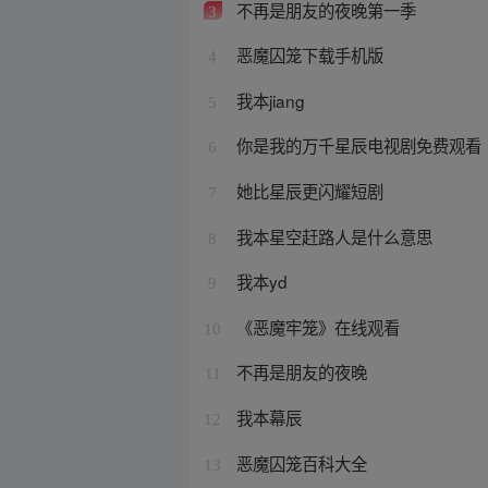
不再是朋友的夜晚第一季
3
恶魔囚笼下载手机版
4
我本jiang
5
你是我的万千星辰电视剧免费观看
6
她比星辰更闪耀短剧
7
我本星空赶路人是什么意思
8
我本yd
9
《恶魔牢笼》在线观看
10
不再是朋友的夜晚
11
我本幕辰
12
恶魔囚笼百科大全
13