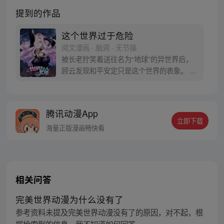
提到的作品
这个世界过于危险
阅文漫画 · 脑洞 · 无节操
被长老狞笑着送往名为“地球”的异世界后，
顾云发现和平安定只是这个世界的表象。 恶
灵丛生、妖魔遍地，当一个个扭曲的恶灵出
现在他的面前之时，顾云终于找到了回家的
感觉。 于是，一个让无数恶灵提心吊胆，夜
腾讯动漫App
不能寐的都市传说诞生了 《这个世界过于危
立即下载
险》每周三、六双更，读者群：561675062
海量正版漫画畅快看
相关问答
完美世界动漫为什么没有了
参考资料未提及完美世界动漫没有了的原因，对不起，根