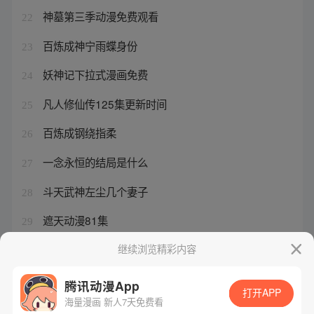
神墓第三季动漫免费观看
22
百炼成神宁雨蝶身份
23
妖神记下拉式漫画免费
24
凡人修仙传125集更新时间
25
百炼成钢绕指柔
26
一念永恒的结局是什么
27
斗天武神左尘几个妻子
28
遮天动漫81集
29
女人的最高境界是以柔克刚
继续浏览精彩内容
30
腾讯动漫App
打开APP
海量漫画 新人7天免费看