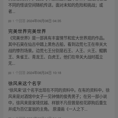
不同的怪谈空间随机传送，面对未知的危险和挑战；或
者...
1 个回答
2024年09月08日 04:35
完美世界完美世界
《完美世界》是一部具有丰富情节和宏大世界观的作品。
其中石昊在仙古中踏上黑色古船，看到边荒七王在帝关大
战的惨烈场景。边荒七王分别是石王、人王、火王、鲲鹏
王、朱雀王、青龙王、白虎王，他们在帝关大战时孤立
无...
1 个回答
2024年08月24日 10:18
徐风来这个名字
“徐风来”这个名字出现在不同的资料中。在有的资料中，徐
风来是对酒馆中女子一见钟情的俊秀男子；在另一部小说
中，徐风来是家境优越、样貌不凡但曾是校花舔狗后重生
并成为百亿富翁的主角。 原漫画《一人之下...