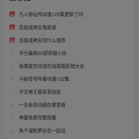
凡人修仙传动漫125集更新了吗
1
百炼成神主角是谁
2
百炼成神天穹什么境界
3
评分最高50部穿越小说
4
吞噬星空动漫在线观看影视大全
5
斗破苍穹年番动漫122集
6
不灭神王聂青青结局
7
一念永恒动画在哪里看
8
神墓免费完整观看
9
朱千凝和罗征在一起没
10