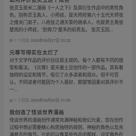
张灵玉是米二漫画《一人之下》及其衍生作品中的男性角
色，别称灵玉真人、小师叔，是天师府第六十五代天师张
之维关门弟子，八奇技之通天箓的继承人，也是男主角张
楚岚的小师叔，“刮骨刀”夏禾的前男友。 张灵玉因...
1 个回答
2024年09月27日 03:32
元尊写得实在太烂了
对于文学作品的评价往往是主观的，每个人都有不同的感
受和看法。《元尊》是天蚕土豆创作的一部作品，其有着
独特的设定和情节，吸引了众多读者和观众。但不可否
认，不同读者可能因为个人喜好、期望等因素对其评价不
一...
1 个回答
2024年09月20日 01:55
我创造了怪谈世界漫画
怪谈世界的漫画创作通常充满神秘和奇幻元素，您在创作
过程中想必需要精心构思独特的规则、神秘的角色以及充
满悬念的情节。比如可以像某些作品中那样，设定角色在