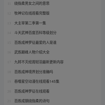
绕指柔男女之间的意思
11
牧神记在线观看完整版
12
大主宰第二季第一集
13
斗天武神百度百科等级划分
14
百炼成神罗征最爱的人是谁
15
武炼巅峰人物介绍大全
16
九转不灭经周轻羽最新更新内容
17
百炼成神境界划分准确吗
18
吞噬星空动漫在线观看145集
19
百炼成神罗征在线观看
20
百炼成钢绕指柔的诗句
21