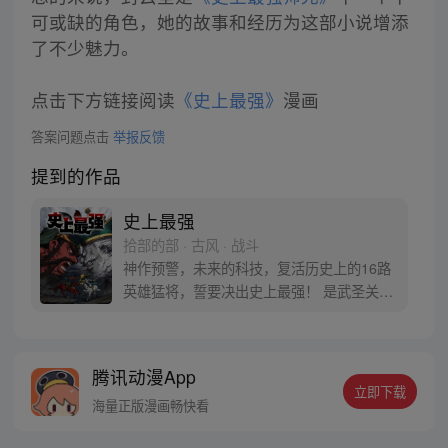
可或缺的角色，她的故事和经历为这部小说增添
了不少魅力。
点击下方链接阅读
《史上最强》
漫画
答案问题点击
举报反馈
提到的作品
史上最强
拾部的部 · 古风 · 战斗
神作预警，未来的科技，复活历史上的16路
英雄猛将，誓要决出史上最强！ 是武圣关云
长、还是西楚霸王项羽，是一人之下的吕奉
先，还是满洲第一勇士鳌拜 两两对决，生死
格斗，最终获胜者，将会获得一个愿望！ 粉
腾讯动漫App
丝群：481670726
立即下载
海量正版漫画畅快看