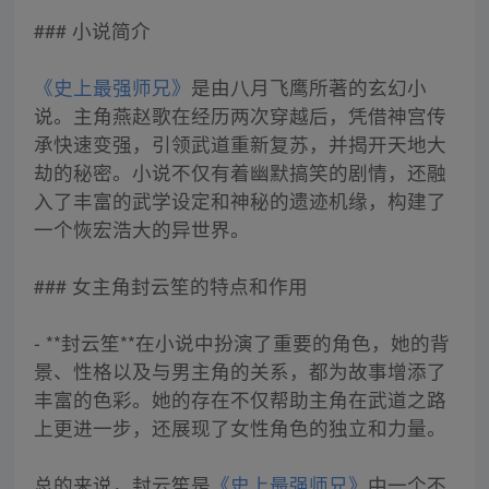
### 小说简介
《史上最强师兄》
是由八月飞鹰所著的玄幻小
说。主角燕赵歌在经历两次穿越后，凭借神宫传
承快速变强，引领武道重新复苏，并揭开天地大
劫的秘密。小说不仅有着幽默搞笑的剧情，还融
入了丰富的武学设定和神秘的遗迹机缘，构建了
一个恢宏浩大的异世界。
### 女主角封云笙的特点和作用
- **封云笙**在小说中扮演了重要的角色，她的背
景、性格以及与男主角的关系，都为故事增添了
丰富的色彩。她的存在不仅帮助主角在武道之路
上更进一步，还展现了女性角色的独立和力量。
总的来说，封云笙是
《史上最强师兄》
中一个不