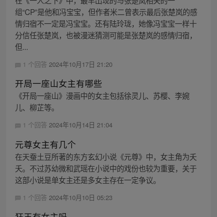
在《一人之下》中，最早出现的与张楚岚相关的一
组“CP”是他和冯宝宝，但作者米二曾表示最后张楚岚的感
情归宿不一定是冯宝宝。还有陆玲珑，她像冯宝宝一样十
分信任张楚岚，也被漫迷猜测可能是张楚岚的感情归宿，
但...
1 个回答
2024年10月17日 21:20
开局一座山女主有哪些
《开局一座山》漫画中的女主包括徐灵儿、苏樱、李婉
儿、柳芷等。
1 个回答
2024年10月14日 21:04
元尊女主有几个
在天蚕土豆所著的东方玄幻小说《元尊》中，女主角为夭
夭。不过苏幼微和武瑶在小说中的戏份也较为重要，关于
这部小说是单女主还是多女主存在一定争议。
1 个回答
2024年10月10日 05:23
狂王有女主吗