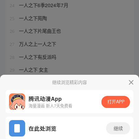
一人之下6季2024年7月
24
一人之下苑陶
25
一人之下片尾曲王也
26
万人之上一人之下
27
一人之下有反派吗
28
一人之下 女主
29
一人之下男二号
继续浏览精彩内容
30
腾讯动漫App
打开APP
海量漫画 新人7天免费看
腾讯漫画
起点读书
QQ阅读
网站备案/许可证号：粤B2-20090059-5
在此处浏览
继续
Copyright©1998 - 2026 Tencent. All Rights Reserved