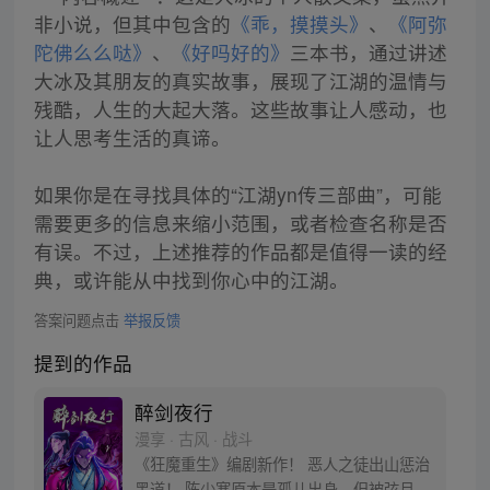
非小说，但其中包含的
《乖，摸摸头》
、
《阿弥
陀佛么么哒》
、
《好吗好的》
三本书，通过讲述
大冰及其朋友的真实故事，展现了江湖的温情与
残酷，人生的大起大落。这些故事让人感动，也
让人思考生活的真谛。
如果你是在寻找具体的“江湖yn传三部曲”，可能
需要更多的信息来缩小范围，或者检查名称是否
有误。不过，上述推荐的作品都是值得一读的经
典，或许能从中找到你心中的江湖。
答案问题点击
举报反馈
提到的作品
醉剑夜行
漫享 · 古风 · 战斗
《狂魔重生》编剧新作！ 恶人之徒出山惩治
黑道！ 陈少寒原本是孤儿出身，但被弦月剑