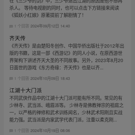
在《三少爷的剑》中，三少爷退出江湖的原因是他不想再
杀人。 等待电视剧的同时，也可以点击下方链接来阅读
《狐妖小红娘》原著提前了解剧情了！
1 个回答
2024年09月12日 14:40
齐天传
《齐天传》是由楚阳冬创作、中国华侨出版社于2012年出
版的书籍，这是一部《西游记》的同人小说，在原西游世
界架构下讲述齐天大圣的不同故事。另外，2023年8月20
日面世的游戏《东方奇缘：齐天传》也是以齐...
1 个回答
2024年10月09日 18:43
江湖十大门派
不同武侠作品中的江湖十大门派可能有所不同。常见的有
少林寺、武当派、峨眉派等。 少林寺是佛教禅宗的祖庭之
一，以严格的禅修和武术训练闻名，少林武术阳刚且实战
能力强。武当派是内家武学代表门派，注重以柔克刚...
1 个回答
2024年10月19日 08:06