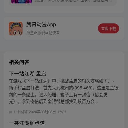
舞班收留，在弦月剑舞班度过了美好的童
年。可是有一天，四大恶人之一毒魔将陈少
寒绑架，并将其培养成了弟子。十年后，陈
腾讯动漫App
少寒回到故乡，试图寻找弦月剑舞班的痕
立即下载
迹，但剑舞班早已消失在了黑道手中!
海量正版漫画畅快看
相关问答
下一站江湖 孟启
在游戏《下一站江湖》中，挑战孟启的相关攻略如下： -
新手村孟启打法：首先来到杭州的(395.468)，这里是金银
帮的一条船上，进入船厢，箱子上有一封信（信会发
光）。拿到密信后到金银帮总部找到段百万会...
1 个回答
2024年08月08日 17:37
一笑江湖钢琴谱