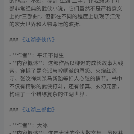
的作品。不过，提到“江湖”二字，让我想起了几
部非常经典的武侠小说，它们虽然不是严格意义
上的“三部曲”，但都在不同的程度上展现了江湖
的宏大世界和人物命运的波折。
###
《江湖奇侠传》
- **作者**：平江不肖生
- **内容概述**：这部作品以柳迟的成长故事为线
索，穿插了昆仑派与崆峒派的恩怨、火烧红莲
寺、张汶祥刺杀马新贻等扣人心弦的情节。书中
不仅有精彩的武侠打斗，还有修真、玄幻元素，
构建了一个错综复杂的江湖世界。
###
《江湖三部曲》
- **作者**：大冰
- **内容概述**：这是大冰的个人散文集，虽然并