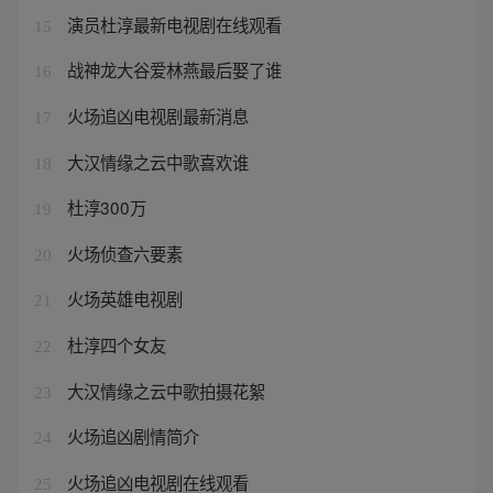
演员杜淳最新电视剧在线观看
15
战神龙大谷爱林燕最后娶了谁
16
火场追凶电视剧最新消息
17
大汉情缘之云中歌喜欢谁
18
杜淳300万
19
火场侦查六要素
20
火场英雄电视剧
21
杜淳四个女友
22
大汉情缘之云中歌拍摄花絮
23
火场追凶剧情简介
24
火场追凶电视剧在线观看
25