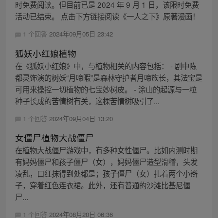
时免费阅读。但目前已是 2024 年 9 月 1 日，该限时免费
活动已结束。 点击下方链接阅读《一人之下》原著漫画！
1 个回答
2024年09月05日 23:42
狐妖小红娘植物
在《狐妖小红娘》中，与植物相关的内容包括： - 剧中陈
都灵饰演的树妖“月啼暇”是森林守护者月啼族长，其法宝是
可用来操控一切植物的七宝妙树皮。 - 涂山的起源与一粒
种子长成的苦情树有关，这棵苦情树吸引了...
1 个回答
2024年09月04日 13:20
女僵尸植物大战僵尸
在植物大战僵尸游戏中，有多种女性僵尸。比如内测时期
有妈妈僵尸和孩子僵尸（女），妈妈僵尸造型滑稽，头发
凌乱，口红抹得到处都是；孩子僵尸（女）扎着两个小辫
子，穿着红色连衣裙。此外，还有普通的沙滩比基尼僵
尸...
1 个回答
2024年08月20日 06:36