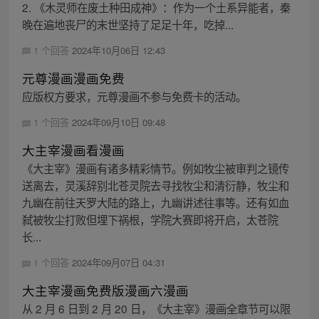
2. 《木灵师在废土种田成神》：作为一个土系异能者，秦
晚在遍地丧尸的末世坚持了足足十年，吃掉...
1 个回答
2024年10月06日 12:43
元尊漫画漫画免费
应版权方要求，元尊漫画不参与免费卡的活动。
1 个回答
2024年09月10日 09:48
大主宰漫画看漫画
《大主宰》漫画有诸多精彩情节。例如牧尘被审判之镜传
送离去，灵溪辞别北苍灵院去寻找牧尘和清衍静，牧尘和
九幽在前往天罗大陆的路上，九幽讲述往事等。还有如血
弑被牧尘打败但埋下祸根，学院大赛即将开启，太苍院
长...
1 个回答
2024年09月07日 04:31
大主宰漫画免费版漫画六漫画
从 2 月 6 日到 2 月 20 日，《大主宰》漫画全章节可以限