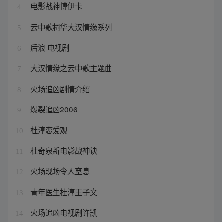
电影战神博伊卡
4
云中歌桐华大汉情缘系列
5
后浪 电视剧
6
大汉情缘之云中歌主题曲
7
火场追凶剧情介绍
8
爆裂追凶2006
9
杜淳恋爱观
10
杜奇泉新电影战神诀
11
火场现场令人窒息
12
青年医生杜淳王子文
13
火场追凶电视剧许凯
14