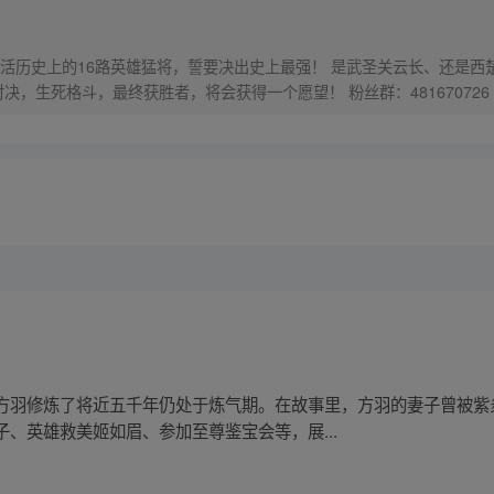
猛将，誓要决出史上最强！ 是武圣关云长、还是西楚霸王项羽，是一人之下的吕奉先，还
是满洲第一勇士鳌拜 两两对决，生死格斗，最终获胜者，将会获得一个愿望！ 粉丝群：481670726
方羽修炼了将近五千年仍处于炼气期。在故事里，方羽的妻子曾被紫
、英雄救美姬如眉、参加至尊鉴宝会等，展...