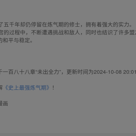
个修炼了五千年却仍停留在炼气期的修士，拥有着强大的实力。
寻紫炎宫的过程中，不断遭遇挑战和敌人，同时也结识了许多
的和平与稳定。
十八章“未出全力”，更新时间为2024-10-08 20:01
解
《史上最强炼气期》
！
漫画