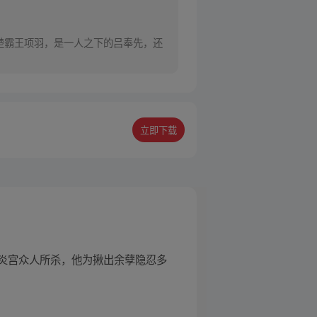
立即下载
炎宫众人所杀，他为揪出余孽隐忍多