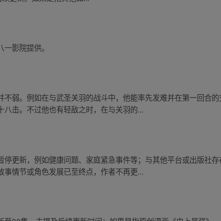
八一影院提供。
并不弱。例如在与武圣关羽的战斗中，他能率先发难并在第一回合的
八击。不过他也有轻敌之时，在与关羽的...
暂停更新，例如健康问题、家庭紧急事件等；与其他平台或出版社存
事情节或角色发展已至终点，作者不再更...
新至30集，未提及后续更新时间；如果是指原创漫画《史上最强》