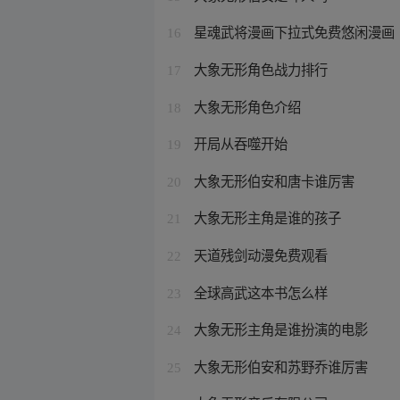
星魂武将漫画下拉式免费悠闲漫画
16
大象无形角色战力排行
17
大象无形角色介绍
18
开局从吞噬开始
19
大象无形伯安和唐卡谁厉害
20
大象无形主角是谁的孩子
21
天道残剑动漫免费观看
22
全球高武这本书怎么样
23
大象无形主角是谁扮演的电影
24
大象无形伯安和苏野乔谁厉害
25