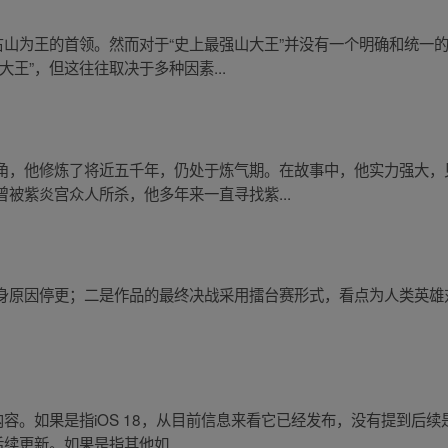
占山为王的首领。然而对于“史上最强山大王”并没有一个明确和统一
王”，但这往往取决于多种因素...
角，他修炼了将近五千年，仍处于炼气期。在故事中，他实力强大，
被紫炎宫众人所杀，他多年来一直寻找紫...
身原因停更；二是作品的最终决战采用擂台赛形式，看点为人类英雄
内容。如果是指iOS 18，从目前信息来看它已经发布，没有提到后
后续更新。如果是指其他如...