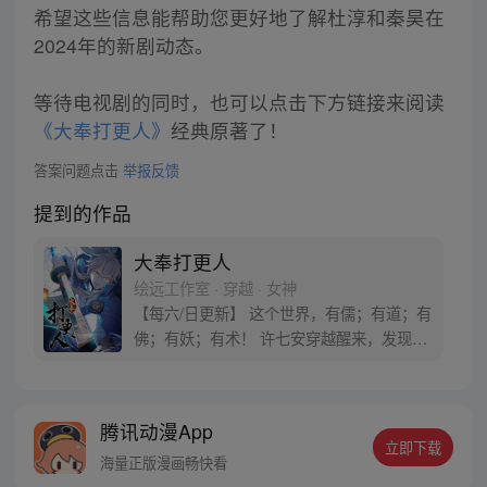
希望这些信息能帮助您更好地了解杜淳和秦昊在
2024年的新剧动态。
等待电视剧的同时，也可以点击下方链接来阅读
《大奉打更人》
经典原著了！
答案问题点击
举报反馈
提到的作品
大奉打更人
绘远工作室 · 穿越 · 女神
【每六/日更新】 这个世界，有儒；有道；有
佛；有妖；有术！ 许七安穿越醒来，发现自
己身处囹圄，三日后就要流放边陲？！ 他起
初的梦想只是自保，顺便在这个世界里当个
富翁悠闲度日，结果…… 改编自阅文集团作
腾讯动漫App
者卖报小郎君同名小说 QQ群号：
立即下载
799493374
海量正版漫画畅快看