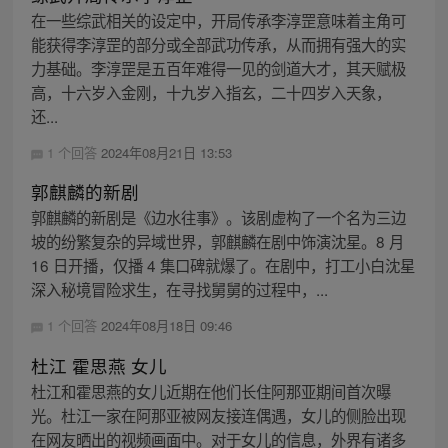
在一些综武相关的设定中，开局传承李淳罡意味着主角可
能获得李淳罡的部分或全部武功传承，从而拥有强大的实
力基础。李淳罡是五百年难得一见的剑道大才，其天赋极
高，十六岁入金刚，十九岁入指玄，二十四岁入天象，
还...
1 个回答
2024年08月21日 13:53
郭麒麟的新剧
郭麒麟的新剧是《边水往事》。该剧虚构了一个名为三边
坡的纷繁复杂的异域世界，郭麒麟在剧中饰演沈星。8 月
16 日开播，仅播 4 集口碑就爆了。在剧中，打工小白沈星
深入秘境冒险求生，在寻找舅舅的过程中，...
1 个回答
2024年08月18日 09:46
杜江 霍思燕 女儿
杜江和霍思燕的女儿近期在他们长住阿那亚期间首次曝
光。杜江一家在阿那亚被网友接连偶遇，女儿的侧脸出现
在网友晒出的视频画面中。对于女儿的信息，外界有诸多