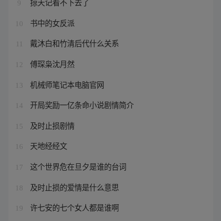
掠天记看不下去了
9
书中的女反派
10
戴沐白和竹清后代什么关系
11
傅琛枭沈月然
12
机械师笔记本电脑官网
13
开局奖励一亿条命小说剧情简介
14
及时止损剧情
15
天地经经文
16
这个世界危在旦夕是谁的台词
17
及时止损的爱情是什么意思
18
许七安的七个女人都是谁啊
19