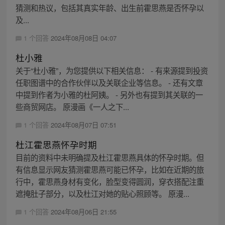
猜测和热议，包括其真实年龄、出生前霍思燕是否怀孕以
及...
1 个回答
2024年08月08日 04:07
杜小雅
关于“杜小雅”，为您提供以下相关信息： - 有来源提到投资
任职图谱中的合作伙伴以及关联企业等信息。 - 还有文章
中提到作者为小雅的杜阿姨。 - 另外也有提到其关联的一
些商贸网店。 原漫画《一人之下...
1 个回答
2024年08月07日 07:51
杜江霍思燕怀孕时期
目前的资料中未明确提及杜江霍思燕具体的怀孕时期。但
有信息显示网友猜测霍思燕可能已怀孕，比如在近期的旅
行中，霍思燕身材有变化，脸型变得圆润，穿衣搭配注重
遮掩肚子部分，以及杜江对她的贴心照顾等。 原漫...
1 个回答
2024年08月06日 21:55