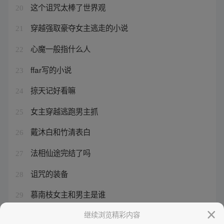
这个诅咒太棒了世界观
20
穿越强取豪夺女主逃走的小说
21
心魔一般指什么人
22
ffar写的小说
23
掠天记好看嘛
24
女主穿越逃跑男主抓
25
戴沐白和竹清表白
26
法相仙途完结了吗
27
诅咒的装备
28
慕南枝女主和男主是谁
29
该隐的原型
继续浏览精彩内容
30