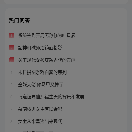
热门问答
系统签到开局无敌修为叶星辰
1
超神机械师之镜面投影
2
关于现代女孩穿越古代的漫画
3
末日拼图游戏白雾的序列
4
全能大佬 你马甲又掉了
5
《道诡异仙》福生天的背景和发展
6
慕南枝男女主有误会吗
7
女主从牢里逃出来现代
8