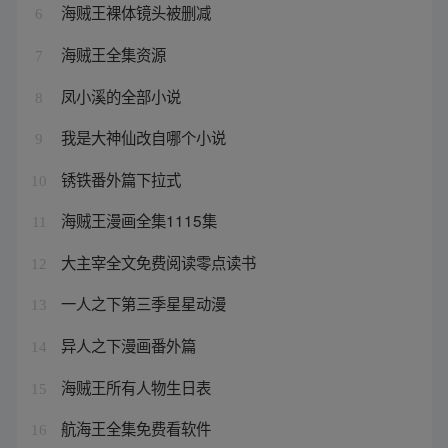
海贼王裸体镜头被删减
6
海贼王全集资源
7
凤小溪的全部小说
8
我是大神仙改自哪个小说
9
锈铁番外篇下拉式
10
海贼王漫画全集1115集
11
大主宰全文免费阅读零点读书
12
一人之下第三季星星动漫
13
异人之下漫画番外篇
14
海贼王所有人物生日表
15
航海王全集免费看软件
16