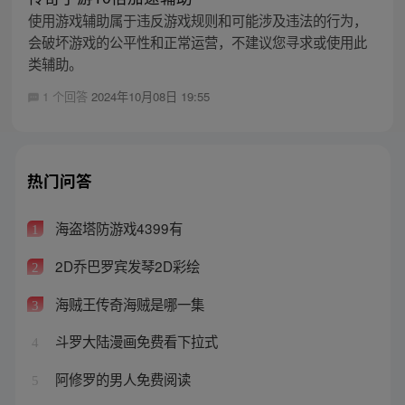
使用游戏辅助属于违反游戏规则和可能涉及违法的行为，
会破坏游戏的公平性和正常运营，不建议您寻求或使用此
类辅助。
1 个回答
2024年10月08日 19:55
热门问答
海盗塔防游戏4399有
1
2D乔巴罗宾发琴2D彩绘
2
海贼王传奇海贼是哪一集
3
斗罗大陆漫画免费看下拉式
4
阿修罗的男人免费阅读
5