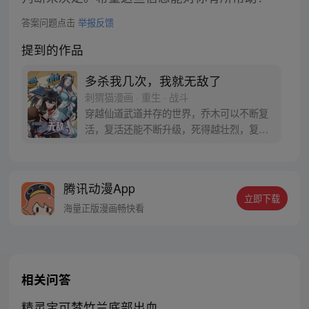
答案问题点击
举报反馈
提到的作品
多杀我几次，我就无敌了
刺猬猫漫画 · 重生 · 战斗
穿越仙道武道并存的世界，乔木可以不断复
活，复活还能不断升级，死得越壮烈，复活
后就越强。于是他变着花样作死，哪里危险
往哪里钻。敌人惊恐发现，刚刚打完小的，
又来了一个老的，无穷无尽！世间开始流传
腾讯动漫App
一个乔家人的传说……等等，没人告诉我，
立即下载
这复活还要扣命的呀！
海量正版漫画畅快看
相关问答
精灵宝可梦竹兰底部出血