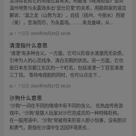
龙湾得名和它的地理位置有关。明姜准《岐海琐谈》谈到
温州地势与永嘉场多出“显仕巨室”的关系，用勘舆家的语言
解说：“温之龙（山势为龙），自括（括州、今丽水）西驶
（来），至海而尽，为永嘉场。……来龙叠嶂，从...
1 个回答
2024年09月29日 02:56
清澄指什么意思
“清澄”有多种含义。一方面，它可以形容水清澈而无杂质，
引申为人的心灵纯净、清白无暇的状态。另一方面，它也
是日本东京都江东区的一个町名，包括清澄一丁目至清澄
三丁目。 等待电视剧的同时，也可以点击下...
1 个回答
2024年09月27日 08:23
沙狗什么意思
“沙狗”一词在不同的情境中有不同的含义。 在热血传奇游
戏中，“沙狗”是散人玩家对沙巴克成员的一种特殊贬称。
在一般用语中，“沙狗”常被用来形容人胆小怕事，没有胆识
和勇气，原指在沙漠中生活因环境恶劣...