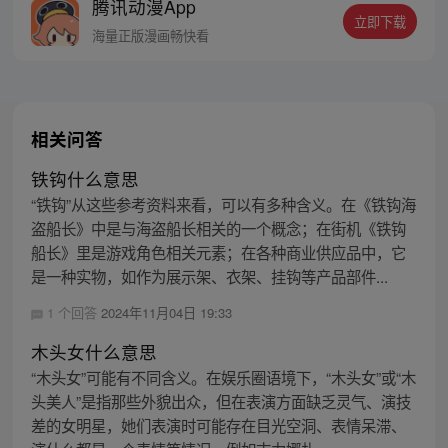
腾讯动漫App
一个乔家人的传说……等等，没人告诉我，
立即下载
这复活还要扣命的呀！
海量正版漫画畅快看
相关问答
铁钩什么意思
“铁钩”从这些参考资料来看，可以有多种含义。在《铁钩海
盗船长》中是与海盗船长相关的一个概念；在街机《铁钩
船长》里是游戏角色相关元素；在各种商业供应品中，它
是一种实物，如作为展示架、衣架、挂钩等产品部件...
1 个回答
2024年11月04日 19:33
木头女什么意思
“木头女”可能有不同含义。在娱乐圈语境下，“木头女”或“木
头美人”是指那些外貌出众，但在表演方面缺乏灵气、演技
差的女明星，她们表演时可能存在目光空洞、表情呆滞、