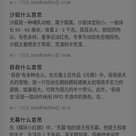
1 个回答
2024年09月03日 23:58
沙狐什么意思
沙狐是一种哺乳动物，属于狐属。沙狐体型较小，一般体
长 50 - 60 厘米，体重 2 - 3 千克。其耳朵大，脸短而吻
尖，毛色多样，夏季近淡红色，冬季为淡棕色至暗棕色。
沙狐主要栖息于草原、荒漠和半荒漠...
1 个回答
2024年08月11日 19:48
吞吞什么意思
“吞吞”有多种含义。在天蚕土豆作品《元尊》中，吞吞是夭
夭的宠物，是一只在幼生期就拥有媲美太初境高手实力的
源兽，饭量极大，可称为周元的半个师父。此外，“吞吞
龙”还是一款动作休闲 RPG 手游中的角色，在...
1 个回答
2024年08月09日 16:13
无暮什么意思
在《狐妖小红娘》中，“无暮”指的是王权无暮，他是王权家
的天才，生活在 1 千年前。其天赋异禀，但最终命运悲