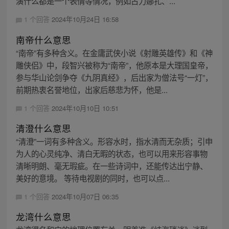
演什么都是一个表情等情况，例如古力娜扎、...
1 个回答
2024年10月24日 16:58
南帝什么意思
“南帝”有多种含义。在金庸武侠小说《射雕英雄传》和《神
雕侠侣》中，段智兴被称为“南帝”，他原本是大理国皇帝，
参与华山论剑争夺《九阴真经》，后出家为僧法号“一灯”，
前期热衷名誉地位，出家后慈悲为怀，他是...
1 个回答
2024年10月10日 10:51
清澄什么意思
“清澄”一词有多种含义。形容水时，指水清而无杂质；引申
为人的心灵纯净、清白无暇的状态，也可以用来形容事物
清晰明朗、毫无瑕疵。在一些诗词中，还能传达出宁静、
美好的意境。 等待电视剧的同时，也可以点...
1 个回答
2024年10月07日 06:35
龙湾什么意思