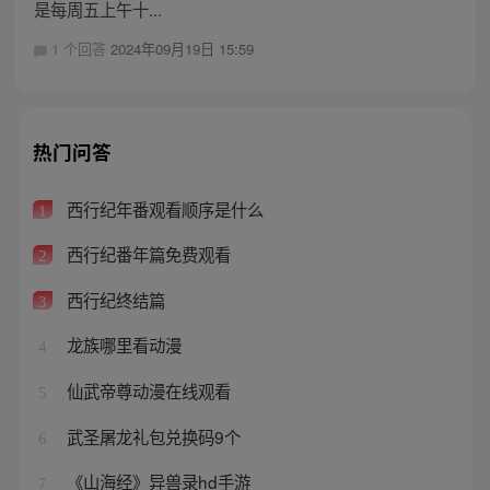
是每周五上午十...
1 个回答
2024年09月19日 15:59
热门问答
西行纪年番观看顺序是什么
1
西行纪番年篇免费观看
2
西行纪终结篇
3
龙族哪里看动漫
4
仙武帝尊动漫在线观看
5
武圣屠龙礼包兑换码9个
6
《山海经》异兽录hd手游
7