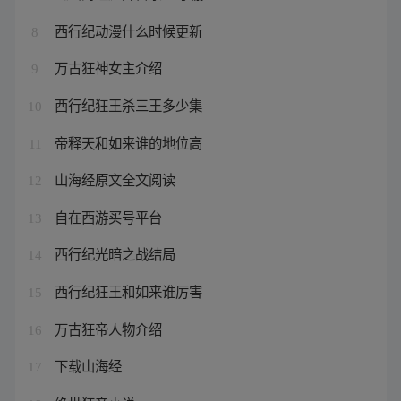
西行纪动漫什么时候更新
8
万古狂神女主介绍
9
西行纪狂王杀三王多少集
10
帝释天和如来谁的地位高
11
山海经原文全文阅读
12
自在西游买号平台
13
西行纪光暗之战结局
14
西行纪狂王和如来谁厉害
15
万古狂帝人物介绍
16
下载山海经
17