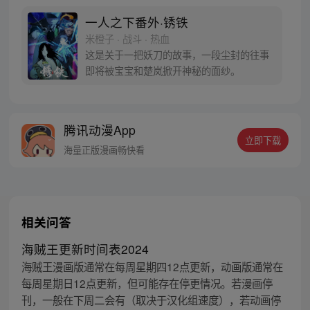
的冯宝宝却对张楚岚异常熟悉，并将其带去
自己打工的快递公司。为了帮冯宝宝寻找她
一人之下番外·锈铁
的身世，也为了查清自己与爷爷身上的秘
米橙子 · 战斗 · 热血
密，张楚岚的生活被彻底颠覆，与冯宝宝一
这是关于一把妖刀的故事，一段尘封的往事
同踏上“异人”之旅。
即将被宝宝和楚岚掀开神秘的面纱。
腾讯动漫App
立即下载
海量正版漫画畅快看
相关问答
海贼王更新时间表2024
海贼王漫画版通常在每周星期四12点更新，动画版通常在
每周星期日12点更新，但可能存在停更情况。若漫画停
刊，一般在下周二会有（取决于汉化组速度），若动画停