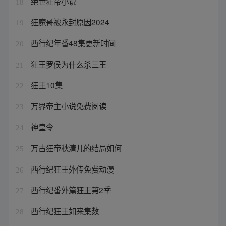
绝世狂帝小说
18
狂魔哥被永封原因2024
19
西行纪年番48集更新时间
20
狂王罗侯为什么杀三王
21
狂王10集
22
万界帝主小说免费阅读
23
神皇令
24
万古狂帝秋清儿的结局如何
25
西行纪狂王外传免费动漫
26
西行纪番外篇狂王第2季
27
西行纪狂王如来集数
28