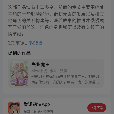
这部作品情节丰富多变，前面的章节主要围绕着
主角的一些职场经历、奇幻元素的发展以及和其
他角色的关系构建等，随着故事的推进才慢慢展
开了爱丽丝这一角色的身世秘密以及有关孩子的
情节线。
答案问题点击
举报反馈
提到的作品
失业魔王
SF轻小说 · 战斗 · 妖怪
他是因为被弹劾而失业的魔界之王，她是因
为征伐失败下岗的人界勇者，命运的纽带将
二人绑定在一起，开始一起踏上充满未知的
冒险与还债之旅。/改编自同名轻小说《失业
魔王》/
腾讯动漫App
立即下载
海量正版漫画畅快看