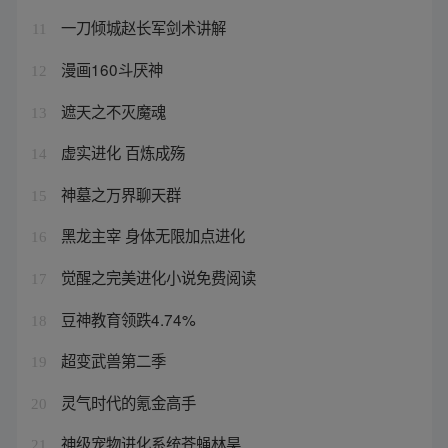
一刀倾城赵长军剑术讲解
11
漫画160斗厌神
12
遮天之不灭魔魂
13
虚实进化 百炼成殇
14
神墓之万界聊天群
15
黑龙主宰 身体无限加点进化
16
觉醒之完美进化小说免费阅读
17
豆神教育领跌4.74%
18
超变武兽第二季
19
灵气时代的氪金高手
20
神级宠物进化系统苍蝇林昊
21