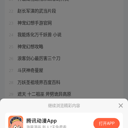
赵长军演的武当片段
22
神宠幻想手游官网
23
我能炼化万千妖兽 小说
24
神宠幻想攻略
25
浪客剑心最厉害三个刀
26
斗厌神奇曼屋
27
万妖圣祖境界百度百科
28
遮天 十二祖巫 斧劈诡异高原
29
神宠进化的经典语录有哪些
继续浏览精彩内容
30
腾讯动漫App
打开APP
海量漫画 新人7天免费看