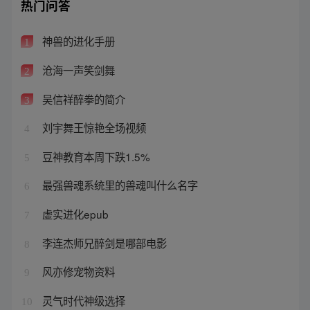
热门问答
神兽的进化手册
1
沧海一声笑剑舞
2
吴信祥醉拳的简介
3
刘宇舞王惊艳全场视频
4
豆神教育本周下跌1.5%
5
最强兽魂系统里的兽魂叫什么名字
6
虚实进化epub
7
李连杰师兄醉剑是哪部电影
8
风亦修宠物资料
9
灵气时代神级选择
10