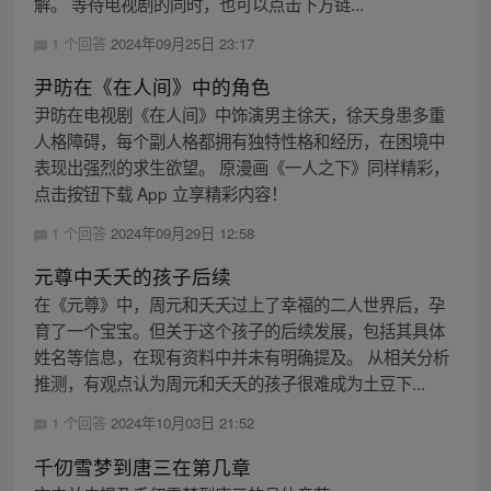
解。 等待电视剧的同时，也可以点击下方链...
1 个回答
2024年09月25日 23:17
尹昉在《在人间》中的角色
尹昉在电视剧《在人间》中饰演男主徐天，徐天身患多重
人格障碍，每个副人格都拥有独特性格和经历，在困境中
表现出强烈的求生欲望。 原漫画《一人之下》同样精彩，
点击按钮下载 App 立享精彩内容！
1 个回答
2024年09月29日 12:58
元尊中夭夭的孩子后续
在《元尊》中，周元和夭夭过上了幸福的二人世界后，孕
育了一个宝宝。但关于这个孩子的后续发展，包括其具体
姓名等信息，在现有资料中并未有明确提及。 从相关分析
推测，有观点认为周元和夭夭的孩子很难成为土豆下...
1 个回答
2024年10月03日 21:52
千仞雪梦到唐三在第几章