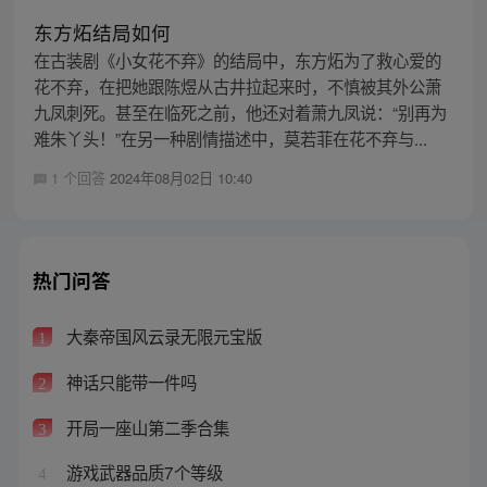
东方炻结局如何
在古装剧《小女花不弃》的结局中，东方炻为了救心爱的
花不弃，在把她跟陈煜从古井拉起来时，不慎被其外公萧
九凤刺死。甚至在临死之前，他还对着萧九凤说：“别再为
难朱丫头！”在另一种剧情描述中，莫若菲在花不弃与...
1 个回答
2024年08月02日 10:40
热门问答
大秦帝国风云录无限元宝版
1
神话只能带一件吗
2
开局一座山第二季合集
3
游戏武器品质7个等级
4