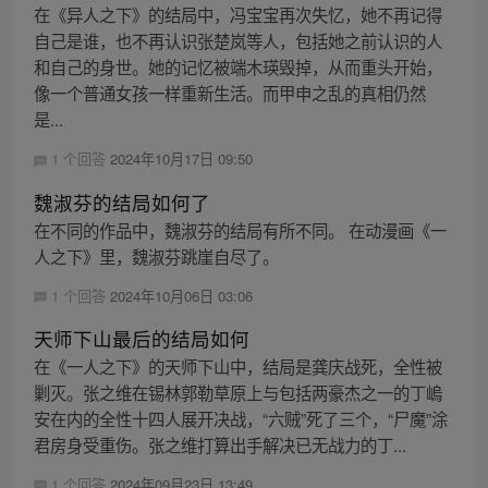
在《异人之下》的结局中，冯宝宝再次失忆，她不再记得
自己是谁，也不再认识张楚岚等人，包括她之前认识的人
和自己的身世。她的记忆被端木瑛毁掉，从而重头开始，
像一个普通女孩一样重新生活。而甲申之乱的真相仍然
是...
1 个回答
2024年10月17日 09:50
魏淑芬的结局如何了
在不同的作品中，魏淑芬的结局有所不同。 在动漫画《一
人之下》里，魏淑芬跳崖自尽了。
1 个回答
2024年10月06日 03:06
天师下山最后的结局如何
在《一人之下》的天师下山中，结局是龚庆战死，全性被
剿灭。张之维在锡林郭勒草原上与包括两豪杰之一的丁嵨
安在内的全性十四人展开决战，“六贼”死了三个，“尸魔”涂
君房身受重伤。张之维打算出手解决已无战力的丁...
1 个回答
2024年09月23日 13:49