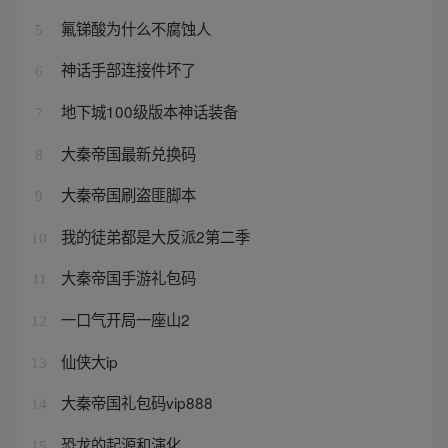
氟锑酸为什么不腐蚀人
5
神话手部连接件坏了
6
地下城100级版本神话装备
7
大秦帝国最新兑换码
8
大秦帝国刷盗匪脚本
9
我的徒弟都是大反派2第二季
10
大秦帝国手游礼包码
11
一口气开局一座山2
12
仙侠大ip
13
大秦帝国礼包码vip888
14
恐龙的起源和演化
15