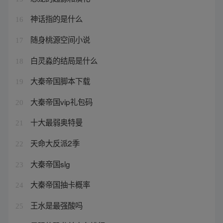
神话指的是什么
16
随身桃源空间小说
17
白灵淼的结局是什么
18
大秦帝国脚本下载
19
大秦帝国vip礼包码
20
十大最弱奥特曼
21
天命大反派2季
22
大秦帝国slg
23
大秦帝国抽卡概率
24
王水是最强酸吗
25