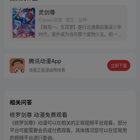
灵剑尊
iCiyuan动漫 · 重生 · 女神
【每周一、五双更】楚行云遇袭后重返少年
时代，意外成为当年那个废物少主。前一
世，他遭恶人陷害，今生，绝不会放过！ 前
世的遗憾，今生，一定要弥补。待到灵剑长
啸之时，天地三界，我为至尊！ 且看废物少
腾讯动漫App
主如何闯荡大陆、遭奇遇，成为叱咤风云的
立即下载
至尊天帝。（漫画粉丝群：534222491）
海量正版漫画畅快看
相关问答
修罗剑尊 动漫免费观看
《修罗剑尊》动漫可以在相关的正规视频平台观看，部分
平台可能需要会员或付费观看，具体情况您可以在您常用
的视频平台进行查询。