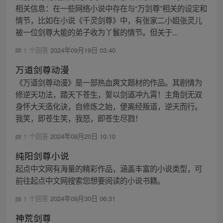
相关信息：在一些网络小说中存在与“万剑尊”相关的设定和
情节，比如在小说《千灵剑尊》中，有张家二小姐张灵儿
被一位剑尊大能的弟子收为丫鬟的情节。但关于...
1 个回答
2024年09月19日 03:40
万道剑尊动漫
《万道剑尊动漫》是一部热血爽文题材的作品。其剧情为
修逆天功法，踏天下苍生，誓以剑道冲九霄！主角剑无双
身怀大天造化诀，自修炼之始，便离经叛道，逆天而行。
我笑，即苍生笑，我怒，即苍生尽戮！
1 个回答
2024年09月20日 10:10
纯阳剑尊小说
起点中文网有海量的精彩作品，涵盖丰富的小说类型，可
前往起点中文网搜索您想要阅读的小说书籍。
1 个回答
2024年09月30日 06:31
神荒剑尊