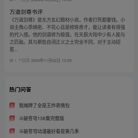
万道剑尊书评
《万道剑尊》是东方玄幻题材小说，作者打死都要钱。小
说主角心思缜密、不花心且是修炼奇才，能让读者有很强
的代入感。他的剑道修为极强，在天辰大陆中少有人能与
之匹敌。其与那些自诩正义之士完全不同，对于主动招
惹...
1 个回答
2024年11月02日 13:59
热门问答
我摊牌了全是王炸表情包
1
斗破苍穹138集完整版
2
斗破苍穹动漫最好看是第几季
3