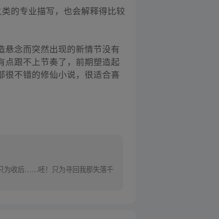
之类的专业描写，也会解释得比较
造悬念而突然出现的新情节没有
有点跟不上节奏了，前期塑造起
部很不错的修仙小说，很适合喜
只为收后……呸！只为寻回我那失落千