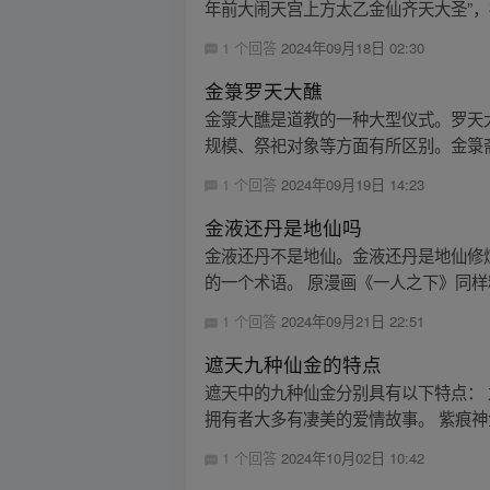
年前大闹天宫上方太乙金仙齐天大圣”，福
1 个回答
2024年09月18日 02:30
金箓罗天大醮
金箓大醮是道教的一种大型仪式。罗天
规模、祭祀对象等方面有所区别。金箓斋结
1 个回答
2024年09月19日 14:23
金液还丹是地仙吗
金液还丹不是地仙。金液还丹是地仙修
的一个术语。 原漫画《一人之下》同样精彩
1 个回答
2024年09月21日 22:51
遮天九种仙金的特点
遮天中的九种仙金分别具有以下特点：
拥有者大多有凄美的爱情故事。 紫痕神
1 个回答
2024年10月02日 10:42