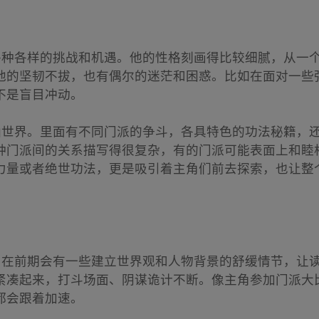
了各种各样的挑战和机遇。他的性格刻画得比较细腻，从一
他的坚韧不拔，也有偶尔的迷茫和困惑。比如在面对一些
不是盲目冲动。
修仙世界。里面有不同门派的争斗，各具特色的功法秘籍，
种门派间的关系描写得很复杂，有的门派可能表面上和睦
力量或者绝世功法，更是吸引着主角们前去探索，也让整
以。在前期会有一些建立世界观和人物背景的舒缓情节，让
紧凑起来，打斗场面、阴谋诡计不断。像主角参加门派大
都会跟着加速。