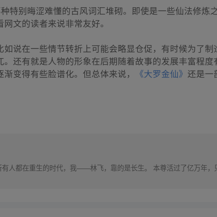
有那种特别晦涩难懂的古风词汇堆砌。即使是一些仙法修炼
看网文的读者来说非常友好。
比如说在一些情节转折上可能会略显仓促，有时候为了制
兀。还有就是人物的形象在后期随着故事的发展丰富程度
逐渐变得有些脸谱化。但总体来说，
《大罗金仙》
还是一
所有人都在重生的时代，我——林飞，靠的是长生。 本尊活过了亿万年，