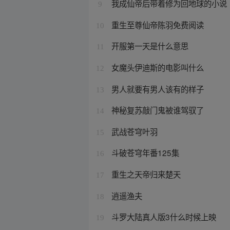
我成仙帝后带着修为回地球的小说
9
重生至尊仙帝陈羽免费阅读
10
开服第一天是什么意思
11
女魔头伊迪斯的电影叫什么
12
男人就要有男人该有的样子
13
神秘复苏敲门鬼被谁驾驭了
14
武战苍穹叶羽
15
斗破苍穹年番125集
16
重生之天帝归来楚天
17
逍遥渔夫
18
斗罗大陆真人版3什么时候上映
19