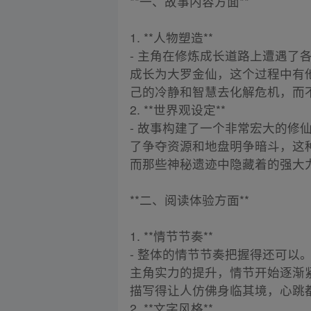
**一、故事内容方面**
1. **人物塑造**
- 主角在修炼成长道路上遭遇
成长为大罗金仙，这个过程中有
己的冷静和智慧去化解危机，而
2. **世界观设定**
- 故事构建了一个非常宏大的
了争夺资源和地盘明争暗斗，这
而那些神秘遗迹中隐藏着的强大
**二、阅读体验方面**
1. **情节节奏**
- 整体的情节节奏把握得还可
主角实力的提升，情节开始逐渐
描写得让人仿佛身临其境，心跳
2. **文字风格**