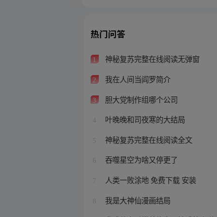
热门问答
神秘复苏完整在线阅读无弹窗
1
我在人间当阎罗简介
2
胆大党制作组哪个公司
3
叶晚晚和司夜寒的大结局
4
神秘复苏完整在线阅读全文
5
吞噬星空为啥又停更了
6
人类一败涂地 免费下载 安装
7
我是大神仙漫画结局
8