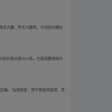
周天大醮、罗天大醮等，不同的大醮在
分别代表水炼与火炼。它是道教修炼中
武器。 仙泪绿金：用于铸造西皇塔，其