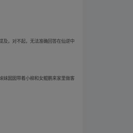
提及，对不起，无法准确回答在仙逆中
妹妹囡囡带着小柳和女鲲鹏来家里做客