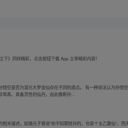
之下》同样精彩，点击按钮下载 App 立享精彩内容！
孙悟空是否为混元大罗金仙存在不同的观点。 有一种说法认为孙悟
常高、具备灵性的仙丹，由此推断孙...
的相关描述，如镇元子曾说“你不知那姓孙的，也是个太乙散仙”，西