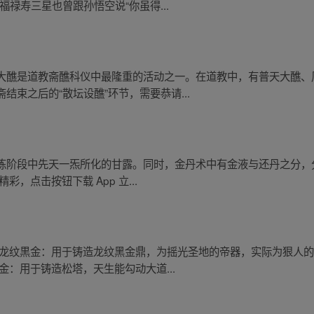
禄寿三星也曾跟孙悟空说“你虽得...
大醮是道教斋醮科仪中最隆重的活动之一。在道教中，有普天大醮、
束之后的“散坛设醮”环节，需要恭请...
炼阶段中先天一炁所化的甘露。同时，金丹术中有金液与还丹之分，
，点击按钮下载 App 立...
 龙纹黒金：用于铸造龙纹黑金鼎，为摇光圣地的帝器，实际为狠人的
金：用于铸造松塔，天生能勾动大道...