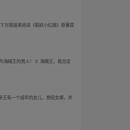
击下方链接来阅读《狐妖小红娘》原著提
为海贼王的男人！ 3. 海贼王，我当定
宋帝王有一个成年的女儿，想招女婿，并