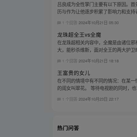
吕良成为全性掌门主要有以下原因。首
历与作为让他逐步积累了影响力和支持者
1 个回答
2024年10月21日 05:30
龙珠超全王vs全魔
在龙珠超相关内容中，全魔是由诸位邪
大，能秒杀维斯，面对全王的两大护卫时
1 个回答
2024年10月21日 18:18
王富贵的女儿
在不同的情境中有不同的情况：在某一
的闺女叫翠花。 等待电视剧的同时，也
1 个回答
2024年10月23日 22:17
热门问答