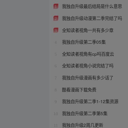
我独自升级最后结局是什么意思
1
我独自升级动漫第二季完结了吗
2
全知读者视角一共有多少章
3
我独自升级第二季05集
4
全知读者视角有cp吗百度云
5
全知读者视角小说完结了吗
6
我独自升级漫画有多少话了
7
酷看漫画下载免费
8
我独自升级第二季1-12集资源
9
我独自升级第二季第5集
10
我独自升级2周几更新
11