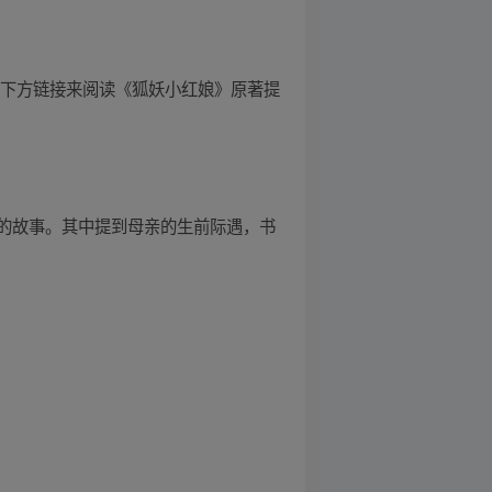
击下方链接来阅读《狐妖小红娘》原著提
的故事。其中提到母亲的生前际遇，书