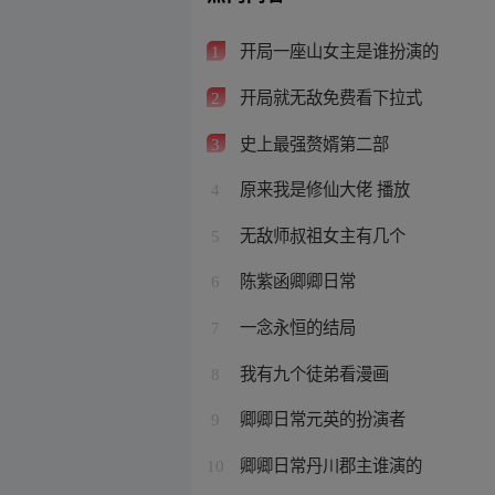
开局一座山女主是谁扮演的
1
开局就无敌免费看下拉式
2
史上最强赘婿第二部
3
原来我是修仙大佬 播放
4
无敌师叔祖女主有几个
5
陈紫函卿卿日常
6
一念永恒的结局
7
我有九个徒弟看漫画
8
卿卿日常元英的扮演者
9
卿卿日常丹川郡主谁演的
10