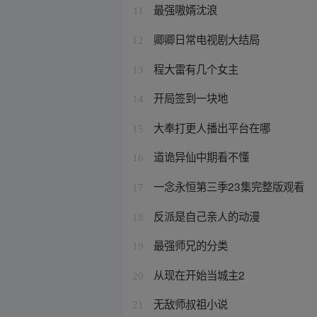
最强嗷婿沈浪
11
卿卿日常电视剧大结局
12
程大雷有几个女主
13
开局签到一块地
14
大奉打更人播出平台在哪
15
道诡异仙中期看不懂
16
一念永恒第三季23集完整版观看
17
反派是自己亲人的动漫
18
最强师兄的分类
19
从现在开始当城主2
20
无敌师叔祖小说
21