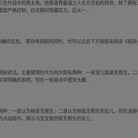
衍生作品中的男主角。他是道界最强之人东方月初的转世，除了拥有
盟严格控制，在这期间隐藏实力，后从一...
有效确切信息。 等待电视剧的同时，也可以点击下方链接来阅读《狐
测和说法。主要猜测的大方向大致有两种：一是宝儿姐是无根生，二
常明确的表明，但在一些观点中感觉大概...
两种：一是认为她是无根生；二是认为她是无根生的女儿。但在漫画
大结局中，揭示冯宝宝竟然是无根生的女儿...