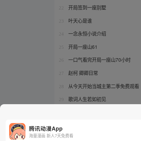
开局签到一座别墅
22
叶天心是谁
23
一念永恒小说介绍
24
开局一座山61
25
一口气看完开局一座山70小时
26
赵柯 卿卿日常
27
从今天开始当城主第二季免费观看
28
歌词人生若如初见
29
我真不是大反派呀第二季
30
腾讯动漫App
海量漫画 新人7天免费看