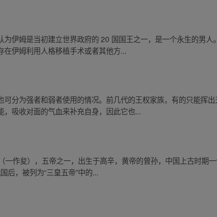
为伊姆是当初建立世界政府的 20 国国王之一，是一个永生的男
在伊姆利用人格移植手术或者其他方...
也可分为强者和弱者使用的情况。前几代的王权家族，有的只能挥出
，吸收对面的气血来补充自身，因此它也...
（一作夋），五帝之一，出生于高辛，黄帝的曾孙，中国上古时期一位
后，被列为“三皇五帝”中的...