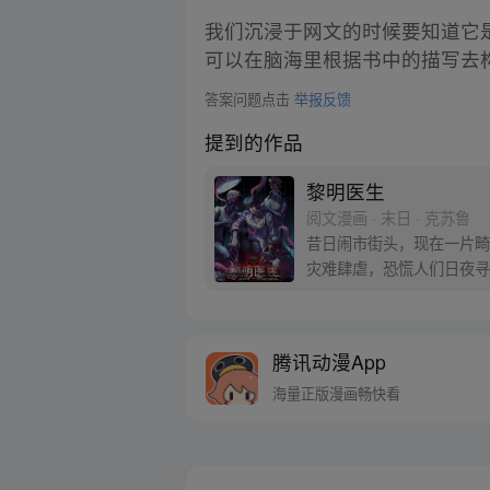
我们沉浸于网文的时候要知道它
可以在脑海里根据书中的描写去
答案问题点击
举报反馈
提到的作品
黎明医生
阅文漫画 · 末日 · 克苏鲁
昔日闹市街头，现在一片畸
灾难肆虐，恐慌人们日夜寻
秘诡谲的时代降临，人类唯
腾讯动漫App
海量正版漫画畅快看