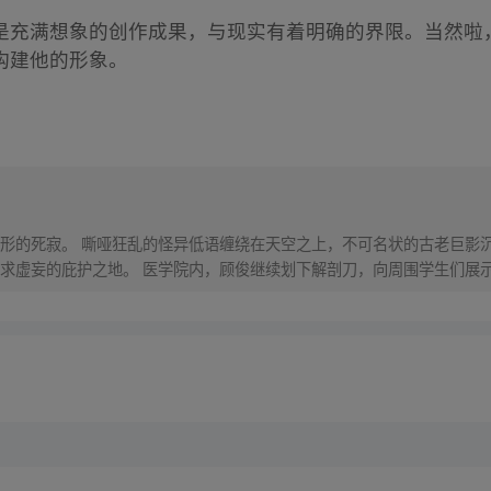
是充满想象的创作成果，与现实有着明确的界限。当然啦
构建他的形象。
形的死寂。 嘶哑狂乱的怪异低语缠绕在天空之上，不可名状的古老巨影沉
求虚妄的庇护之地。 医学院内，顾俊继续划下解剖刀，向周围学生们展示
有经由智性的力量，不屈前行。