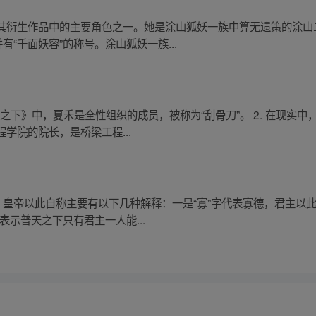
其衍生作品中的主要角色之一。她是涂山狐妖一族中算无遗策的涂山
有“千面妖容”的称号。涂山狐妖一族...
人之下》中，夏禾是全性组织的成员，被称为“刮骨刀”。 2. 在现实
学院的院长，是桥梁工程...
，皇帝以此自称主要有以下几种解释：一是“寡”字代表寡德，君主以
表示普天之下只有君主一人能...