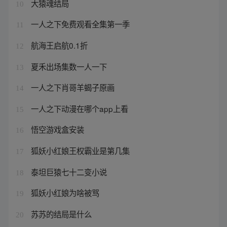
大猿魂结局
10
一人之下免费观看全集第一季
11
航海王启航0.1折
12
夏禾出场集数一人一下
13
一人之下肖哥羊蝎子原画
14
一人之下动漫在哪个app上看
15
悟空游戏盒安装
16
狐妖小红娘王权霸业是第几集
17
泰坦巨猿七十二变小说
18
狐妖小红娘为啥被骂
19
苏苏的结局是什么
20