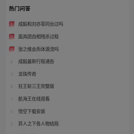
热门问答
成毅和刘亦菲同台过吗
1
面具团自相残杀过程
2
张之维会炁体源流吗
3
成毅最新行程通告
4
龙珠传奇
5
狂王斩三王完整版
6
航海王在线观看
7
悟空下载安装
8
异人之下各人物结局
9