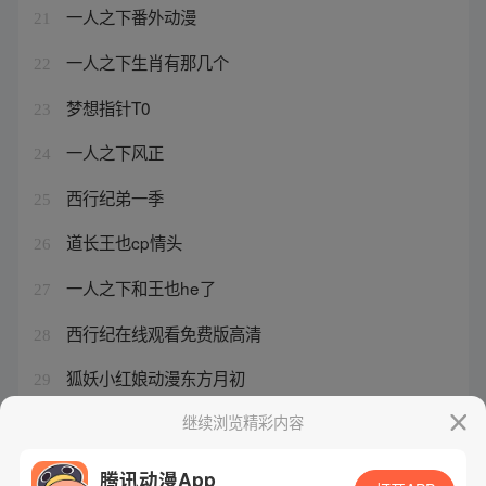
一人之下番外动漫
21
一人之下生肖有那几个
22
梦想指针T0
23
一人之下风正
24
西行纪弟一季
25
道长王也cp情头
26
一人之下和王也he了
27
西行纪在线观看免费版高清
28
狐妖小红娘动漫东方月初
29
狐妖小红娘全部配音演员
继续浏览精彩内容
30
腾讯动漫App