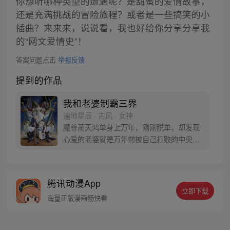
你想听哪种类型的遭遇呢？是甜蜜的爱情故事，
还是充满挑战的冒险旅程？或者是一些搞笑的小
插曲？来来来，说说看，我也好给你分享分享我
的“网文爱情史”！
答案问题点击
举报反馈
提到的作品
我和老婆制霸三界
遍地星辰 · 古风 · 女神
魔尊蔺天鸿单身上万年，刚刚脱单，却发现
心爱的老婆就是万年前被自己打败的中央天
帝羲和的转世灵女！一定要将身份隐藏到
死！！不能让老婆发现！！
腾讯动漫App
立即下载
海量正版漫画畅快看