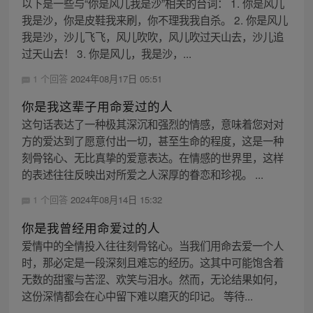
以下是一些与“你是风儿我是沙”相关的台词： 1. 你是风儿
我是沙，你是皮鞋我来刷，你不理我我自杀。 2. 你是风儿
我是沙，沙儿飞飞，风儿吹吹，风儿吹过天山去，沙儿追
过天山去！ 3. 你是风儿，我是沙，...
1 个回答
2024年08月17日 05:51
你是我这辈子用命爱过的人
这句话表达了一种极其深沉和强烈的情感，意味着您对对
方的爱达到了愿意付出一切，甚至生命的程度，这是一种
刻骨铭心、无比真挚的爱意表达。在情感的世界里，这样
的表述往往反映出对所爱之人深厚的眷恋和珍视。 ...
1 个回答
2024年08月14日 15:32
你是我曾经用命爱过的人
爱情中的全情投入往往刻骨铭心。当我们用命去爱一个人
时，那必定是一段深刻且难忘的经历。这其中可能饱含着
无数的甜蜜与苦涩、欢笑与泪水。然而，无论结果如何，
这份深情都会在心中留下难以磨灭的印记。 等待...