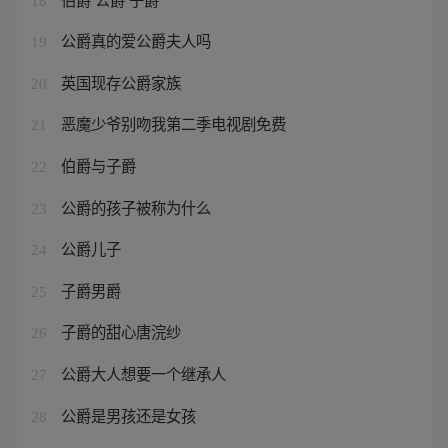
18
公爵真的爱公爵夫人吗
19
英国现存公爵家族
20
恶魔少爷别吻我第二季电视剧免费
21
伯爵与子爵
22
公爵的孩子被称为什么
23
公爵儿子
24
子爵男爵
25
子爵的甜心唐浣纱
26
公爵大人想要一个继承人
27
公爵是男孩还是女孩
28