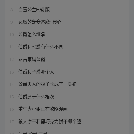
白雪公主H成 版
8
恶魔的宠妾恶魔1典心
9
公爵怎么继承
10
伯爵和公爵有什么不同
11
昂古莱姆公爵
12
伯爵和子爵哪个大
13
公爵夫人的孩子长成了一头猪
14
伯爵属于什么档次
15
重生大小姐正在攻略漫画
16
狼人饼干和黑巧克力饼干哪个强
17
伯爵 公爵 子爵