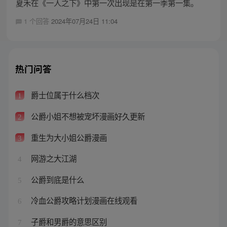
夏禾在《一人之下》中第一次出现是在第一季第一集。
1 个回答
2024年07月24日 11:04
热门问答
爵士位属于什么档次
1
公爵小姐不想被宠坏漫画好久更新
2
重生为大小姐公爵漫画
3
网游之大江湖
4
公爵到底是什么
5
冷血公爵攻略计划漫画在线观看
6
子爵和男爵的意思区别
7