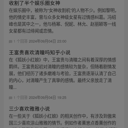
收割了半个娱乐圈女神
在娱乐圈中，被称为“女神收割机”的人物不少。例如黎明，
他的情史丰富，曾与众多女神级女星有过情感纠葛。冯绍
峰也是其中之一，他与杨幂、倪妮、林允、赵丽颖等一线
女星都有过绯闻或恋情。
1 个回答
2024年09月04日 23:00
王富贵喜欢清瞳吗知乎小说
在《狐妖小红娘》中，王富贵与清瞳之间有着深厚的情感
羁绊。王富贵起初对清瞳的感情较为复杂，但随着剧情发
展，他们经历了诸多磨难与考验，王富贵逐渐认清了自己
的内心，对清瞳产生了真挚的感情。最终父亲放走了清
瞳...
1 个回答
2024年09月04日 19:25
三少喜欢雅雅小说
在一些关于《狐妖小红娘》的相关创作中，有涉及到傲来
国三少喜欢涂山雅雅的情节。例如作者薰崽点香薰创作的