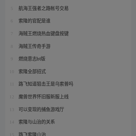
航海王强者之路帐号交易
5
索隆的官配是谁
6
海贼王燃烧热血键盘按键
7
海贼王传奇手游
8
燃烧意志bt版
9
索隆全部招式
10
路飞知道狙击王是乌索普吗
11
魔兽世界怀旧服新服上线
12
可以变现的捕鱼游戏厅
13
索隆与山治的关系
14
路飞索隆山治
15