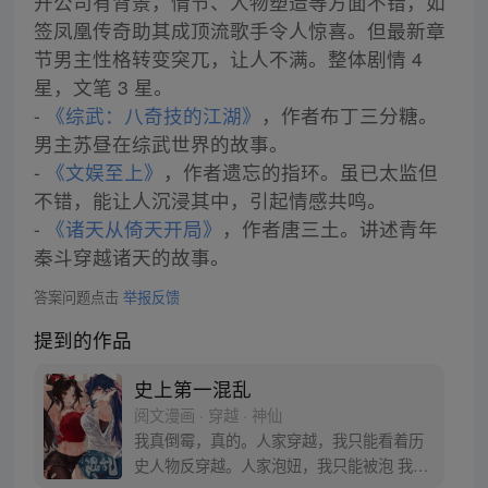
开公司有背景，情节、人物塑造等方面不错，如
签凤凰传奇助其成顶流歌手令人惊喜。但最新章
节男主性格转变突兀，让人不满。整体剧情 4
星，文笔 3 星。
-
《综武：八奇技的江湖》
，作者布丁三分糖。
男主苏昼在综武世界的故事。
-
《文娱至上》
，作者遗忘的指环。虽已太监但
不错，能让人沉浸其中，引起情感共鸣。
-
《诸天从倚天开局》
，作者唐三土。讲述青年
秦斗穿越诸天的故事。
答案问题点击
举报反馈
提到的作品
史上第一混乱
阅文漫画 · 穿越 · 神仙
我真倒霉，真的。人家穿越，我只能看着历
史人物反穿越。人家泡妞，我只能被泡 我叫