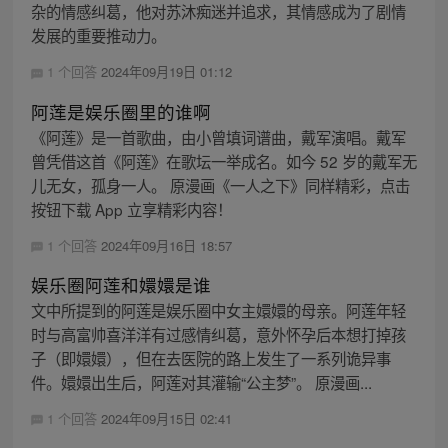
杂的情感纠葛，他对苏沐痴迷并追求，其情感成为了剧情
发展的重要推动力。
1 个回答
2024年09月19日 01:12
阿莲是娱乐圈里的谁啊
《阿莲》是一首歌曲，由小曾填词谱曲，戴军演唱。戴军
曾凭借这首《阿莲》在歌坛一举成名。如今 52 岁的戴军无
儿无女，孤身一人。 原漫画《一人之下》同样精彩，点击
按钮下载 App 立享精彩内容！
1 个回答
2024年09月16日 18:57
娱乐圈阿莲和嬛嬛是谁
文中所提到的阿莲是娱乐圈中女主嬛嬛的母亲。阿莲年轻
时与高富帅喜洋洋有过感情纠葛，意外怀孕后本想打掉孩
子（即嬛嬛），但在去医院的路上发生了一系列诡异事
件。嬛嬛出生后，阿莲对其灌输“公主梦”。 原漫画...
1 个回答
2024年09月15日 02:41