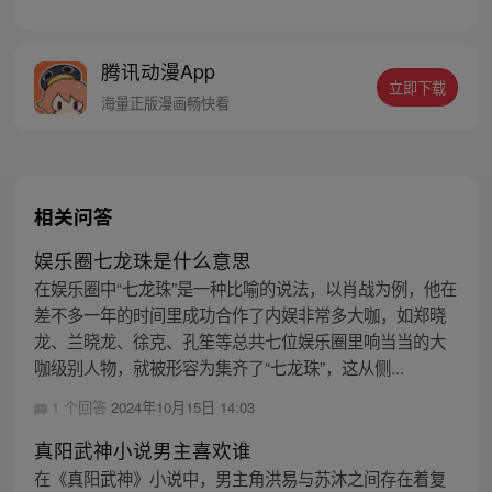
萧强，外号小强，经营着一家冷冷清清的当
铺，有一天，我遇到了一个叫刘老六的老
头，自己声称是神仙，还莫名其妙的和他做
腾讯动漫App
了一笔交易。在我的第“好几号”当铺里，我
立即下载
接待了名叫荆轲、李白、项羽、秦桧等等一
海量正版漫画畅快看
系列客户，发生了一连串的故事……
相关问答
娱乐圈七龙珠是什么意思
在娱乐圈中“七龙珠”是一种比喻的说法，以肖战为例，他在
差不多一年的时间里成功合作了内娱非常多大咖，如郑晓
龙、兰晓龙、徐克、孔笙等总共七位娱乐圈里响当当的大
咖级别人物，就被形容为集齐了“七龙珠”，这从侧...
1 个回答
2024年10月15日 14:03
真阳武神小说男主喜欢谁
在《真阳武神》小说中，男主角洪易与苏沐之间存在着复