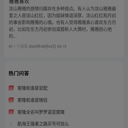
雅雅喜欢
涂山雅雅的感情归属存在多种观点。有人认为涂山雅雅最
爱之人是涂山红红，因为姐妹情谊深厚，涂山红红和月初
的事会影响雅雅的心情。也有人觉得雅雅真心喜欢东方月
初，比如在东方月初参加道盟新人大赛时，雅雅担心他
的...
1 个回答
2024年08月04日 00:15
热门问答
索隆和谁是官配
1
索隆和谁是情侣
2
索隆全名叫罗罗诺亚索隆
3
航海王强者之路买号可信么
4