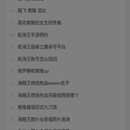
路飞 索隆 逗比
16
喜欢索隆的女生的性格
17
航海王手游预约
18
航海王强者之路卖号平台
19
航海王账号怎么找回
20
佩罗娜和索隆cp
21
海贼王燃烧热血steam名字
22
海贼王燃烧热血突破极限按哪个
23
索隆最强招式九刀流
24
海贼王图片全家福照片高清
25