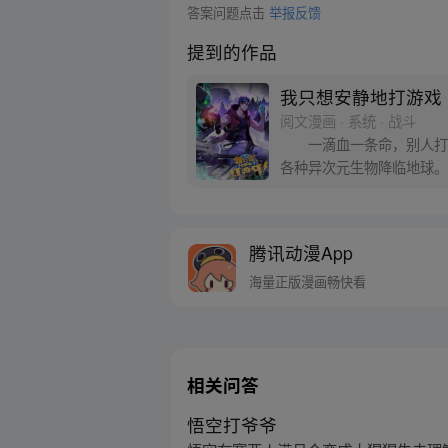
答案问题点击
举报反馈
提到的作品
我只想安静地打游戏
阅文漫画 · 系统 · 战斗
一滴血一条命，别人打游
各种异次元生物降临地球。
腾讯动漫App
海量正版漫画畅快看
相关问答
悟空打爷爷