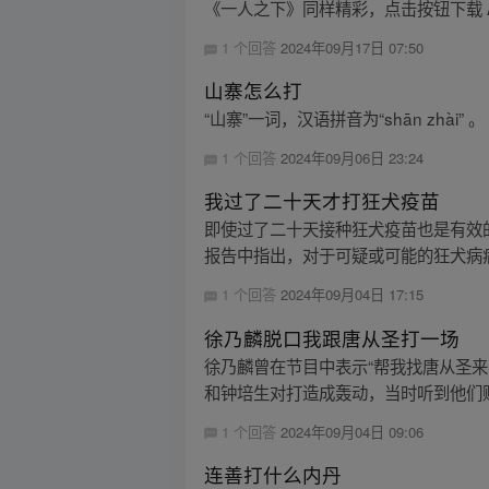
《一人之下》同样精彩，点击按钮下载 A
1 个回答
2024年09月17日 07:50
山寨怎么打
“山寨”一词，汉语拼音为“shān zhài” 。
1 个回答
2024年09月06日 23:24
我过了二十天才打狂犬疫苗
即使过了二十天接种狂犬疫苗也是有效的
报告中指出，对于可疑或可能的狂犬病病毒
1 个回答
2024年09月04日 17:15
徐乃麟脱口我跟唐从圣打一场
徐乃麟曾在节目中表示“帮我找唐从圣来，帮
和钟培生对打造成轰动，当时听到他们赚
1 个回答
2024年09月04日 09:06
连善打什么内丹