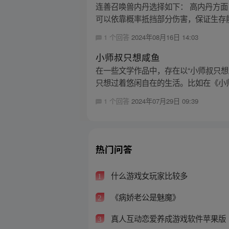
连善召唤兽内丹选择如下： 高内丹方面
可以依靠概率抵挡部分伤害，保证生存能力
1 个回答
2024年08月16日 14:03
小师叔只想咸鱼
在一些文学作品中，存在以“小师叔只
只想过着悠闲自在的生活。比如在《小师
1 个回答
2024年07月29日 09:39
热门问答
什么游戏女玩家比较多
1
《病娇老公是魅魔》
2
真人互动恋爱养成游戏软件苹果版
3