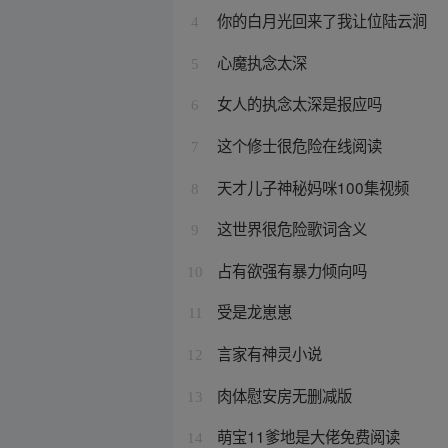
你的白月光回来了我让位陆云涧
4
心魔执念太深
5
女人的执念太深是报应吗
6
这个修士很危险在线阅读
7
天才儿子神秘妈咪100集视频
8
这世界很危险歌词含义
9
占有欲强有暴力倾向吗
10
受是龙崽崽
11
言家有神灵小说
12
肉体慰安房无删减版
13
萌宝11爹地是大佬免费阅读
14