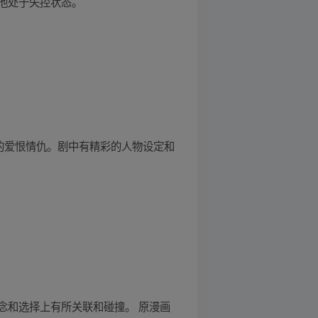
他处于失控状态。
的爱恨情仇。剧中有精彩的人物设定和
念和选择上有所关联和碰撞。 原漫画