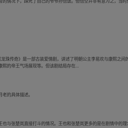
智的情况下，踩死了自己的爷爷孙悟饭。但悟空并非有意为之，当时
。《龙珠传奇》是一部古装爱情剧，讲述了明朝公主李易欢与康熙之间
熙的帝王气场展现等。但该剧结局存在...
月老的具体描述。
王也与张楚岚直接打斗的情况。王也和张楚岚更多的是在剧情中的理