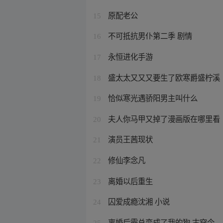
原配老公
15
不可抵抗男仆第二季 剧情
16
永恒进化手游
17
盛太太又又又要生了欧寒爵盛柠溪
18
恰似寒光遇骄阳男主叫什么
19
夫人你马甲又掉了漫画版在哪里看
20
演员王茜现状
21
修仙李念凡
22
离婚以后重生
23
囚爱成瘾沈湘 小说
24
离婚后霸总变成了我的狗 古穿今
25