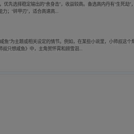
，优先选择稳定输出的“舍身击”，收益较高。备选高内丹有“生死劫”
；“碎甲刃”，适合高速高...
想咸鱼”为主题或相关设定的情节。例如，在某些小说里，小师叔这个
叔只想咸鱼》中，主角贺怀霄和顾雪洄...