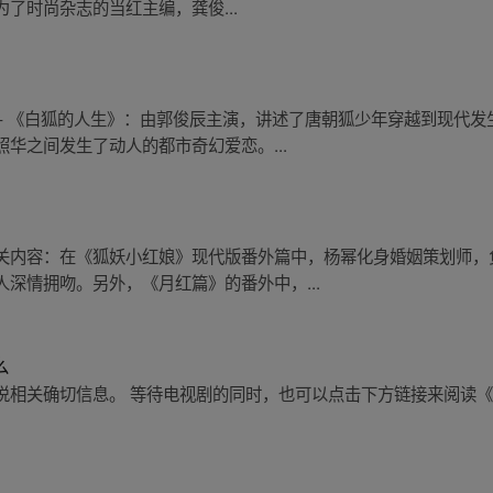
了时尚杂志的当红主编，龚俊...
 - 《白狐的人生》：由郭俊辰主演，讲述了唐朝狐少年穿越到现代
华之间发生了动人的都市奇幻爱恋。...
关内容：在《狐妖小红娘》现代版番外篇中，杨幂化身婚姻策划师，
深情拥吻。另外，《月红篇》的番外中，...
么
说相关确切信息。 等待电视剧的同时，也可以点击下方链接来阅读