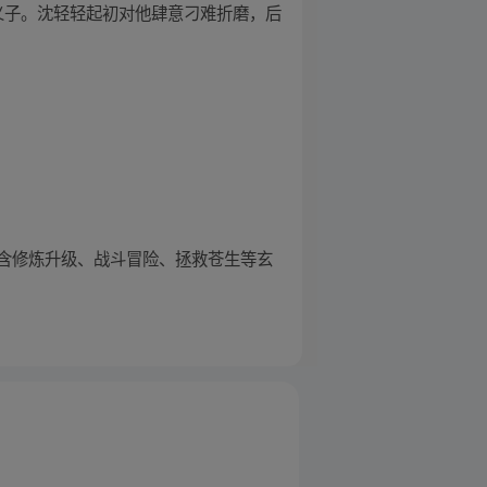
的义子。沈轻轻起初对他肆意刁难折磨，后
含修炼升级、战斗冒险、拯救苍生等玄