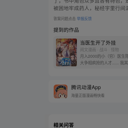
了，书中角色众多且各有特色，
被困地牢成药人，秘经字里行间满
答案问题点击
举报反馈
提到的作品
当医生开了外挂
阅文漫画 · 战斗 · 怪物
月入2000的小（穷）医
大争相疯抢的人才......
腾讯动漫App
海量正版漫画畅快看
相关问答