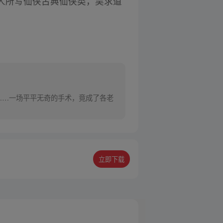
人所写仙侠古典仙侠类，吴求道
……一场平平无奇的手术，竟成了各老
立即下载