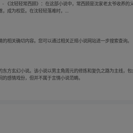
： - 《沈轻轻常西顾》：在这部小说中，常西顾是沈家老太爷收养
，成为权臣。在沈轻轻落难时，...
情的相关确切内容。您可以通过相关正规小说网站进一步搜索查询。
的东方玄幻小说。该小说以男主角周元的修炼和复仇之路为主线，包
间的感情戏份，但并不属于言情小说范畴。