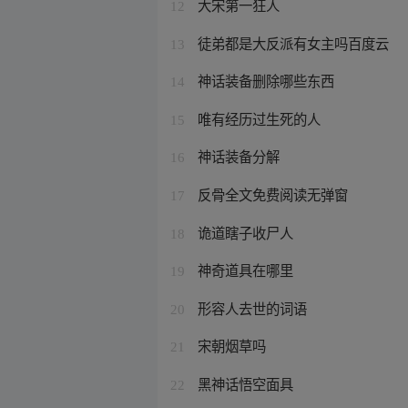
大宋第一狂人
12
徒弟都是大反派有女主吗百度云
13
神话装备删除哪些东西
14
唯有经历过生死的人
15
神话装备分解
16
反骨全文免费阅读无弹窗
17
诡道瞎子收尸人
18
神奇道具在哪里
19
形容人去世的词语
20
宋朝烟草吗
21
黑神话悟空面具
22