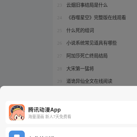
云烟旧事结局是什么
23
《吞噬星空》完整版在线观看
24
什么死的组词
25
小说系统常见道具有哪些
26
阿加莎死亡终局结局
27
大宋第一猛将
28
道诡异仙全文在线阅读
29
道诡异仙在线阅读免费全文听书
30
腾讯动漫App
海量漫画 新人7天免费看