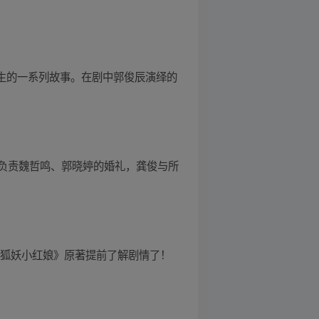
发生的一系列故事。在剧中郭俊辰演绎的
负责魏哲鸣、郭晓婷的婚礼，龚俊与所
《狐妖小红娘》原著提前了解剧情了！