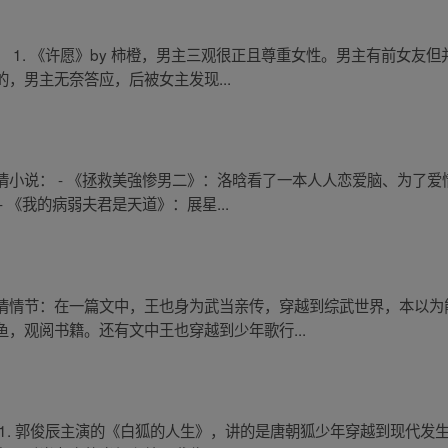
 1. 《许愿》by 柿橙，男主三观很正且尊重女性。男主有前女友
，男主无奈答应，后被女主发现...
情小说： - 《拯救美強惨男二》：洛晗看了一本人人恋爱脑、为了
 《我的病弱夫君是天道》：展星...
情情节：在一篇文中，王也身为武当亲传，穿越到综武世界，本以为
，观阅书籍。还有文中王也穿越到少年歌行...
1. 郭俊辰主演的《白狐的人生》，讲的是唐朝狐少年穿越到现代发生的