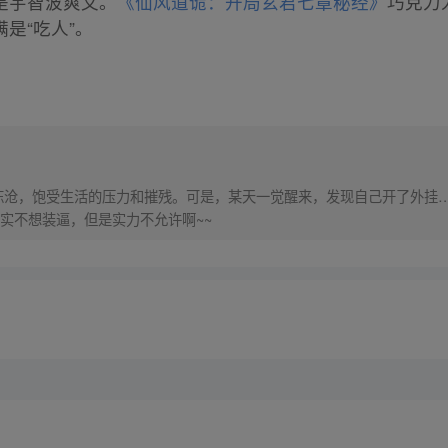
是宇智波爽文。
《仙风道诡：开局玄君七章秘经》
巧克力
是“吃人”。
生陈沧，饱受生活的压力和摧残。可是，某天一觉醒来，发现自己开了外挂
 我其实不想装逼，但是实力不允许啊~~