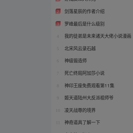
剑落星辰的作者介绍
2
罗峰最后是什么级别
3
我的徒弟是未来诸天大佬小说漫画
4
北宋风云录石越
5
神级锻造师
6
死亡终局阿加莎小说
7
神印王座免费观看第11集
8
姬天道陆州大反派祖师爷
9
凌天战尊的境界
10
神奇道具了解一下
11