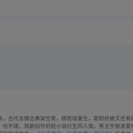
作，古代言情古典架空类。顾若瑶重生，距顾府被灭还有
》
也不错，燕鹊创作的轻小说衍生同人类。男主宇智波夏