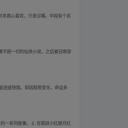
但并非真心喜欢，只亲过嘴，中段有个名
爱情不顾一切的仙侠小说，之后被召唤穿
能逍遥快哉，却因局势变化，命运多
一系列故事。 2. 在狐妖小红娘月红