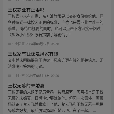
王权霸业有正妻吗
王权霸业未有正妻，东方淮竹虽是以妾的身份嫁给他，但
各种仪式一律按照正妻的标准，淮竹也是霸业此生唯一的
挚爱。 等待电视剧的同时，也可以点击下方链接来阅读
《狐妖小红娘》原著提前了解剧情了！
1 个回答
2024年08月17日 05:58
王也家有钱还是风家有钱
文中并未明确提及王也家与风家谁更有钱的相关信息，无
法准确回答您的问题。
1 个回答
2024年08月16日 00:29
王权无暮的未婚妻
王权无暮的未婚妻是厉雪扬。按照原著，厉雪扬本是王权
无暮的未婚妻，日后注定要嫁给他。但因一次意外，厉雪
扬认识了梵云飞并喜欢上了他，梵云飞和王权无暮一见投
缘成为好友，最后厉雪扬却和梵云飞走在了一起。 ...