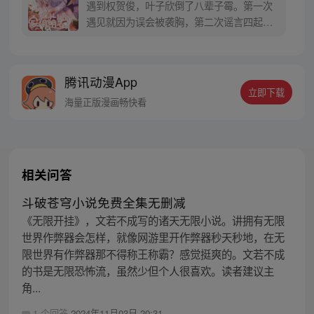
遇到权贺俊，叶子欣倒了八辈子霉。第一次
遇见就因为误会被袭胸，第二次谣言四起，
漫天纷飞……第三次第四次……，权贺俊我
们来打个赌吧，“胜者为王败者暖床”！等
等，所以为什么我们会一起暖床？大概是因
腾讯动漫App
为……真香？（每周一更新~）
立即下载
海量正版漫画畅快看
相关问答
斗破苍穹小说免费全集无删减
《无限开挂》，文若不成写的诸天无限小说。讲拥有无限
世界作弊器会怎样，就像网游里开作弊器秒天秒地，在无
限世界有作弊器那不得称王称霸？感觉挺爽的。文若不成
的书是无限恐怖流，虽然少但个人很喜欢。读者建议主
角...
1 个回答
2024年11月03日 20:31