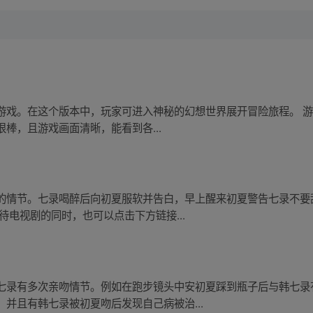
戏。在这个版本中，玩家可进入神秘的幻想世界展开冒险旅程。 游戏
棒，且游戏画面清晰，能看到各...
的情节。七录喝醉后向初夏服软并告白，早上醒来初夏警告七录不要
待电视剧的同时，也可以点击下方链接...
七录有多次亲吻情节。例如在跑步镜头中安初夏踩到瓶子后与韩七录
并且有韩七录被初夏吻后发现自己病被治...