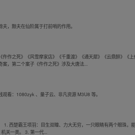
黥夫，黥夫在仙阶属于打前哨的作用。
《仵作之死》《风雪摩家店》《千重渡》《通天犀》《云鼎醉》《上
案，第二个案子《仵作之死》涉及大唐法...
：1080zyk 、量子云、非凡资源 M3U8 等。
 1. 西楚霸王项羽：目生双瞳、力大无穷，一只眼睛有两个眼珠，能举
一类。 3. 第一代...