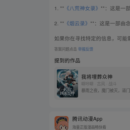
1. **
《八荒神女录》
**：这是
2. **
《烟云录》
**：这是一部
如果你在寻找特定的信息，可能
答案问题点击
举报反馈
提到的作品
我将埋葬众神
噼咔噼 · 古风 · 战斗
暴雨之夜，魔门被灭，道门
腾讯动漫App
海量正版漫画畅快看