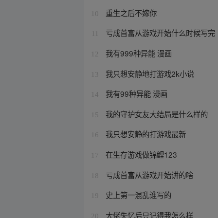
重生之后不嫁你
10
亏成首富从游戏开始什么时候写完
11
我有999种异能 漫画
12
我只想安静地打游戏2k小说
13
我有99种异能 漫画
14
我的守护女友大结局是什么样的
15
我只想安静的打游戏最新
16
在生存游戏做锦鲤123
17
亏成首富从游戏开始讲的啥
18
史上第一混乱谁写的
19
大佬失忆后只记得我怎么样
20