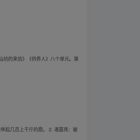
仙坊的来信》《供养人》八个单元。第
起几百上千斤的鼎。 2. 诸葛亮：被