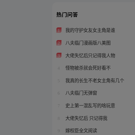
热门问答
我的守护女友女主角是谁
1
八夫临门漫画版八美图
2
大佬失忆后只记得我人物
3
怪物被杀就会死好看不
4
我真的长生不老女主角有几个
5
八夫临门无弹窗
6
史上第一混乱写的啥玩意
7
大佬失忆后 只记得我
8
嫁权臣全文阅读
9