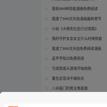
我有999种异能漫画免费阅读
21
我渡了999次天劫漫画最新章节
22
小说《大佬失忆后只记得我》
23
我的守护女友女主什么时候恢复
24
我渡了999次天劫免费阅读漫画
25
孟芊芊陆沅免费阅读
26
亏成首富从游戏开始结局
27
重生后坚决不嫁前夫
28
八夫临门的男主角是谁
29
天道图书馆 女主角
30