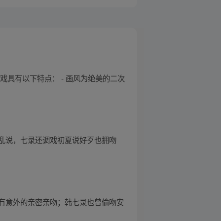
具有以下特点： - 画风为绝美的二次
乱说，七录还调戏初夏说好歹也拥吻
有意外的亲密亲吻；韩七录也曾偷吻安