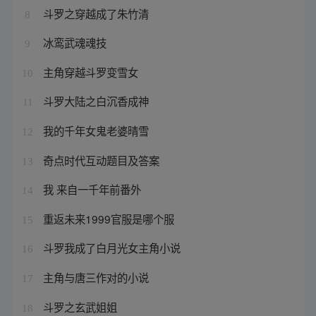
斗罗之穿越成了朱竹清
8
冰鸾武魂魂技
9
主角穿越斗罗变雪女
10
斗罗大陆之白沉香成神
11
我的千年女鬼老婆晴雪
12
奇点时代互动题目及答案
13
我 来自一千年前番外
14
重返未来1999官服是哪个服
15
斗罗我成了白月光女主角小说
16
主角与唐三作对的小说
17
斗罗之玄武姐姐
18