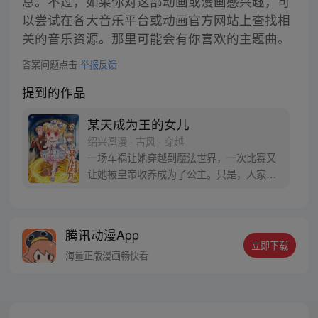
息。不过，如果你对这部动画或漫画感兴趣，可
以尝试在各大音乐平台或动画官方网站上查找相
关的音乐资源。那里可能会有你喜欢的主题曲。
答案问题点击
举报反馈
提到的作品
某天成为王的女儿
绍兴凰漫 · 古风 · 穿越
一场车祸让她穿越到魔法世界，一次比赛又
让她被皇帝收养成为了公主。只是，人家的
公主都是锦衣玉食仆人千万小日子过的贼开
心。为什么轮到她，就只能住在破旧小柴房
每日非打即骂，还被其他公主踩在脚下？不
腾讯动漫App
行，她要反击！而当看到她反击的模样，某
立即下载
个冰块脸皇帝嘴角微微勾勒道：“这个小废
海量正版漫画畅快看
物，有点意思。”