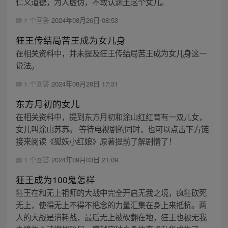
仁义道德，为人虚伪，不敢认渊王这个女儿。
1 个回答
2024年08月26日 08:53
狂王传结局苦王成为女儿身
在相关资料中，并未提及狂王传结局苦王成为女儿身这一
说法。
1 个回答
2024年08月28日 17:31
东方月初的女儿
在相关资料中，提到东方月初和涂山红红育有一双儿女，
女儿叫涂山苏苏。 等待电视剧的同时，也可以点击下方链
接来阅读《狐妖小红娘》原著提前了解剧情了！
1 个回答
2024年09月03日 21:09
狂王成为100鬼怎样
狂王在和无上祖师的大战中完全开启无我之境，疯狂砍死
无上，使得无上不得不把念的力量汇集在身上来抵抗。两
人的大战是消耗战，最后无上被砍翻在地，狂王也被无我