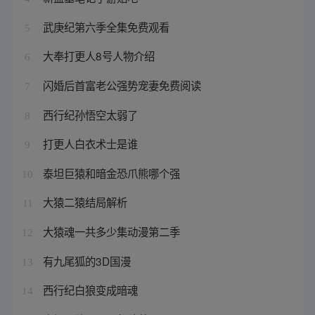
武庚纪第六季全集免费观看
5
大奉打更人8号人物介绍
6
闪婚后首富老公强势宠妻免费阅读
7
西行纪孙悟空太弱了
8
打更人白衣术士是谁
9
泰坦巨猿和暗金恐爪熊哪个强
10
大猿二猿结局解析
11
大猿魂一共多少集动漫第二季
12
有九尾狐的3D国漫
13
西行纪白狼变成暗魂
14