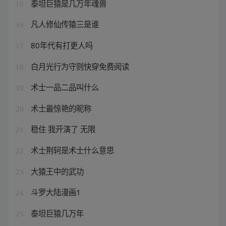
泰坦巨猿是几万年魂兽
15
凡人修仙传猿三是谁
16
80年代有打更人吗
17
白月光行为守则快穿免费阅读
18
术士一品二品叫什么
19
术士最惊艳的昵称
20
稳住 我开演了 无限
21
术士荆轲是术士什么意思
22
大猿王中的武功
23
斗罗大陆漫画1
24
泰坦巨猿几万年
25