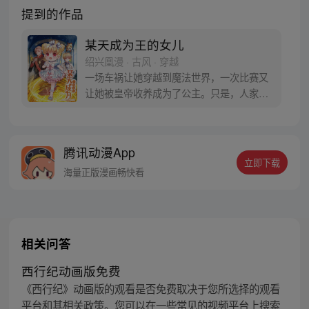
提到的作品
某天成为王的女儿
绍兴凰漫 · 古风 · 穿越
一场车祸让她穿越到魔法世界，一次比赛又
让她被皇帝收养成为了公主。只是，人家的
公主都是锦衣玉食仆人千万小日子过的贼开
心。为什么轮到她，就只能住在破旧小柴房
每日非打即骂，还被其他公主踩在脚下？不
腾讯动漫App
行，她要反击！而当看到她反击的模样，某
立即下载
个冰块脸皇帝嘴角微微勾勒道：“这个小废
海量正版漫画畅快看
物，有点意思。”
相关问答
西行纪动画版免费
《西行纪》动画版的观看是否免费取决于您所选择的观看
平台和其相关政策。您可以在一些常见的视频平台上搜索