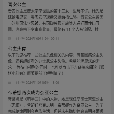
晋安公主
晋安公主是唐太宗李世民的第十三女，生母不详。她先是
嫁给韦思安，韦思安早逝后又嫁给杨仁辂。晋安公主曾因
与汴州司法李思祯、有司御独孤元康等人通奸而传出丑
闻，唐高宗下令审查此事，最终有 11 个人被流配、杖...
1 个回答
2024年09月19日 00:41
公主头像
以下为您推荐一些公主头像相关的内容：有氛围感公主头
像，还有超好看的迪士尼公主头像。希望能满足您的需
求。 等待电视剧的同时，也可以点击下方链接来阅读《狐
妖小红娘》原著提前了解剧情了！
1 个回答
2024年10月05日 18:09
帝蒂娜两次成为奈亚公主
帝蒂娜是《萌学园》中的人物，她是现任萌骑士奈亚公主
（无惧），曾卸任夸克之钥。帝蒂娜作为奈亚公主，为了
完成使命回到夸克族生活。但并未有确切信息表明帝蒂娜