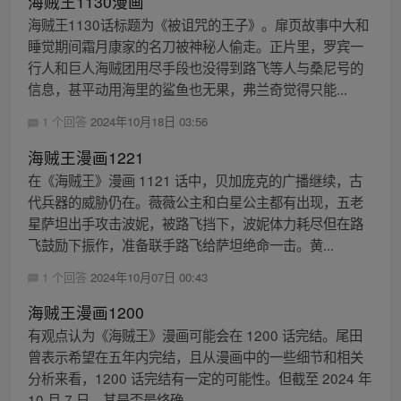
海贼王1130漫画
海贼王1130话标题为《被诅咒的王子》。扉页故事中大和
睡觉期间霜月康家的名刀被神秘人偷走。正片里，罗宾一
行人和巨人海贼团用尽手段也没得到路飞等人与桑尼号的
信息，甚平动用海里的鲨鱼也无果，弗兰奇觉得只能...
1 个回答
2024年10月18日 03:56
海贼王漫画1221
在《海贼王》漫画 1121 话中，贝加庞克的广播继续，古
代兵器的威胁仍在。薇薇公主和白星公主都有出现，五老
星萨坦出手攻击波妮，被路飞挡下，波妮体力耗尽但在路
飞鼓励下振作，准备联手路飞给萨坦绝命一击。黄...
1 个回答
2024年10月07日 00:43
海贼王漫画1200
有观点认为《海贼王》漫画可能会在 1200 话完结。尾田
曾表示希望在五年内完结，且从漫画中的一些细节和相关
分析来看，1200 话完结有一定的可能性。但截至 2024 年
10 月 7 日，其是否最终确...