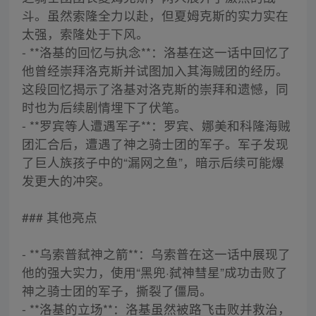
斗。虽然索隆全力以赴，但夏姆克斯的实力实在
太强，索隆处于下风。
- **洛基的回忆与执念**：洛基在这一话中回忆了
他曾经崇拜洛克斯并试图加入其海贼团的经历。
这段回忆揭示了洛基对洛克斯的崇拜和遗憾，同
时也为后续剧情埋下了伏笔。
- **罗宾等人遭遇军子**：罗宾、娜美和科隆海贼
团汇合后，遭遇了神之骑士团的军子。军子发现
了巨人族孩子中的“漏网之鱼”，暗示后续可能爆
发更大的冲突。
### 其他亮点
- **乌索普弑神之箭**：乌索普在这一话中展现了
他的强大实力，使用“黑兜·弑神彗星”成功击败了
神之骑士团的军子，撕裂了僵局。
- **洛基的立场**：洛基虽然被路飞击败并救治，