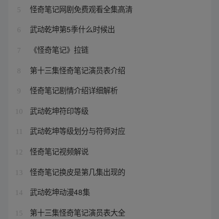
怪奇笔记网剧免费观看全集高清
5
武动乾坤第5季什么时候出
6
《怪奇笔记》拉链
7
第十三集怪奇笔记演员表介绍
8
怪奇笔记剧情介绍详细解析
9
武动乾坤符印等级
10
武动乾坤等级划分与符师对应
11
怪奇笔记视频解说
12
怪奇笔记换皮是第几集出现的
13
武动乾坤动漫48集
14
第十三集怪奇笔记演员表大全
15