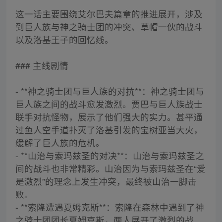
这一话主要围绕艾尔巴夫篇章的推进展开，涉及
到巨人族与神之骑士团的冲突、草帽一伙的战斗
以及洛基王子的回忆线。
### 主线剧情
- **神之骑士团与巨人族的对抗**：神之骑士团与
巨人族之间的战斗愈发激烈。贾巴与巨人族战士
联手对抗怪物，展示了他们强大的实力。甚平通
过鱼人空手道扑灭了洛基引发的宝树亚当大火，
缓解了巨人族的危机。
- **山治与索玛兹圣的对决**：山治与索玛兹圣之
间的战斗也非常精彩。山治因为与索玛兹圣在“爱
是激烈”的理念上发生冲突，最终被山治一脚击
败。
- **索隆遭遇夏姆克斯**：索隆在森林中遇到了神
之骑士团团长夏姆克斯，两人展开了激烈的战