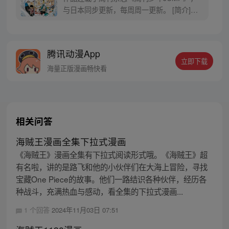
与日本同步更新，每周周一更新。 [简介]有
一个梦想成为海盗的少年叫路飞，他因误
食“恶魔果实”而成为了橡皮人，在获得超人
能力的同时付出了一辈子无法游泳的代价。
腾讯动漫App
十年后，路飞为实现与因救他而断臂的杰克
立即下载
斯的约定而出海，开始了以成为海盗王为目
海量正版漫画畅快看
标的伟大的冒险旅程！
相关问答
海贼王漫画全集下拉式漫画
《海贼王》漫画全集有下拉式阅读形式哦。《海贼王》超
有名啦，讲的是路飞和他的小伙伴们在大海上冒险，寻找
宝藏One Piece的故事。他们一路结识各种伙伴，经历各
种战斗，充满热血与感动，看全集的下拉式漫画...
1 个回答
2024年11月03日 07:51