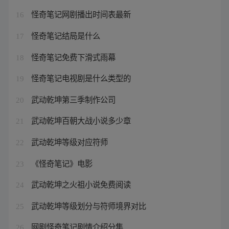
怪奇笔记网剧播出时间表最新
16
怪奇笔记结局是什么
17
怪奇笔记免费下滑式雨幕
18
怪奇笔记电视剧是什么类型的
19
武动乾坤第三季制作公司
20
武动乾坤百朝大战小说多少章
21
武动乾坤等级对应符师
22
《怪奇笔记》电影
23
武动乾坤之火祖小说免费阅读
24
武动乾坤等级划分与符师境界对比
25
网剧怪奇笔记剧情介绍分集
26