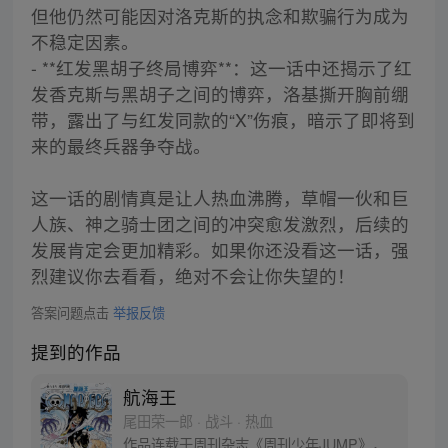
但他仍然可能因对洛克斯的执念和欺骗行为成为
不稳定因素。
- **红发黑胡子终局博弈**：这一话中还揭示了红
发香克斯与黑胡子之间的博弈，洛基撕开胸前绷
带，露出了与红发同款的“X”伤痕，暗示了即将到
来的最终兵器争夺战。
这一话的剧情真是让人热血沸腾，草帽一伙和巨
人族、神之骑士团之间的冲突愈发激烈，后续的
发展肯定会更加精彩。如果你还没看这一话，强
烈建议你去看看，绝对不会让你失望的！
答案问题点击
举报反馈
提到的作品
航海王
尾田荣一郎 · 战斗 · 热血
作品连载于周刊杂志《周刊少年JUMP》，