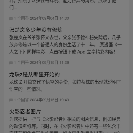
界，描绘了众多性格鲜明、能力各异的角色，展现了他
们...
1 个回答
2024年09月04日 14:30
张楚岚多少年没有修炼
张楚岚在爷爷张怀义去世，父亲张予德神秘失踪后，几乎
放弃修炼以一个普通人的身份生活了十二年。 原漫画《一
人之下》同样精彩，点击按钮下载 App 立享精彩内容！
1 个回答
2024年09月15日 11:36
龙珠z是从哪里开始的
龙珠 Z 开篇交代了悟空的身份，如拉蒂兹的出现就说明了
悟空的一些情况。
1 个回答
2024年09月15日 19:49
火影忍者图片
为您提供一些与《火影忍者》相关的图片信息，例如经典
的动漫壁纸等。同时，在《火影忍者》中还有一些包含丰
富情节和角色形象的画面，如小李头发反光出现“ninja”单