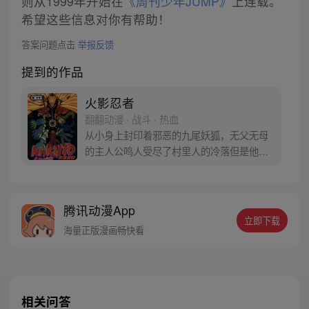
则从1999年开始在
《周刊少年JUMP》
上连载。
希望这些信息对你有帮助！
答案问题点击
举报反馈
提到的作品
火影忍者
翻翻动漫 · 战斗 · 热血
从小身上封印着邪恶的九尾妖狐，无父无母
的主人公鸣人受尽了村里人的冷落但是他却
不知道其中的原因，只是拼命用各种恶作剧
试图吸引大家的注意力，人们却反而更远离
他。好在还是有依卡鲁老师关心他，鸣人的
腾讯动漫App
性格才没有变得扭曲，他总是干劲十足，面
立即下载
对这种并不乐观的现实，他依然嘻嘻哈哈，
海量正版漫画畅快看
超级乐观。
相关问答