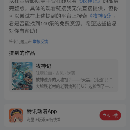
以在金牌影院等平台在线观看
《牧神记》
的高清
完整版。具体的观看链接我无法直接提供，但你
可以尝试在上述提到的平台上搜索
《牧神记》
，
看是否能找到140集的免费资源。希望这些信息
对你有帮助！
答案问题点击
举报反馈
提到的作品
牧神记
味增拉面 · 古风 · 逆袭
被神遗弃的大墟祖训——“天黑，别出门！”
大墟残老村的老弱病残们从江边捡到了一个
婴儿，取名秦牧，含辛茹苦将他养大。 这一
天夜幕降临，黑暗笼罩大墟，秦牧走出了家
门…… “做个春风中荡漾的反派吧！”瞎子对
腾讯动漫App
他说。 秦牧的反派之路，正在崛起！
立即下载
海量正版漫画畅快看