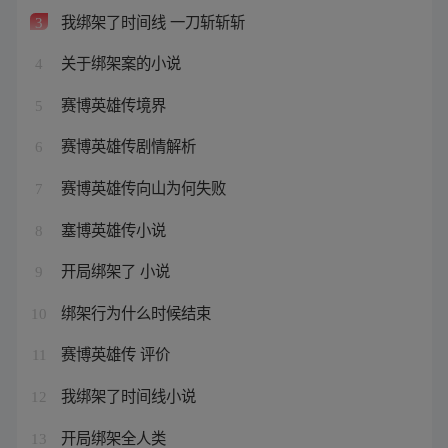
我绑架了时间线 一刀斩斩斩
3
关于绑架案的小说
4
赛博英雄传境界
5
赛博英雄传剧情解析
6
赛博英雄传向山为何失败
7
塞博英雄传小说
8
开局绑架了 小说
9
绑架行为什么时候结束
10
赛博英雄传 评价
11
我绑架了时间线小说
12
开局绑架全人类
13