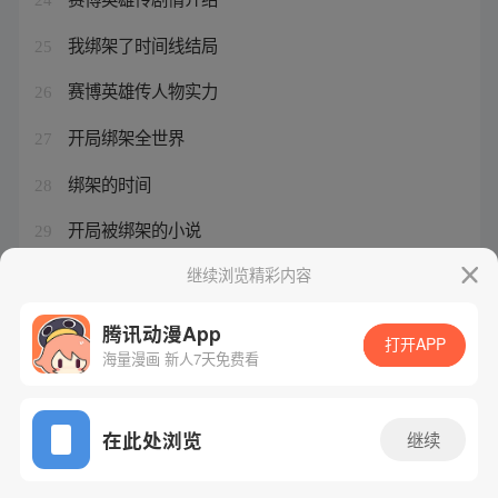
我绑架了时间线结局
25
赛博英雄传人物实力
26
开局绑架全世界
27
绑架的时间
28
开局被绑架的小说
29
被绑架的时间
继续浏览精彩内容
30
腾讯动漫App
打开APP
海量漫画 新人7天免费看
腾讯漫画
起点读书
QQ阅读
网站备案/许可证号：粤B2-20090059-5
在此处浏览
继续
Copyright©1998 - 2026 Tencent. All Rights Reserved