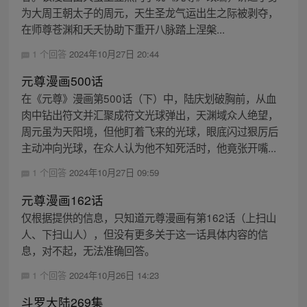
为大周王朝太子的周元，天生圣龙气运出生之际被剥夺，
在师尊苍渊和夭夭协助下重开八脉踏上涅槃...
1 个回答
2024年10月27日 20:44
元尊漫画500话
在《元尊》漫画第500话（下）中，陆庆划破胸前，从血
肉中钻出符文并汇聚成符文光球弹出，天渊域众人绝望，
周元虽为天阳境，但他盯着飞来的光球，眼底闪过狠厉后
主动冲向光球，在众人认为他不知死活时，他竟张开嘴...
1 个回答
2024年10月27日 09:59
元尊漫画162话
仅根据提供的信息，只知道元尊漫画有第162话（上扫山
人、下扫山人），但没有更多关于这一话具体内容的信
息，对不起，无法准确回答。
1 个回答
2024年10月26日 14:23
斗罗大陆269集