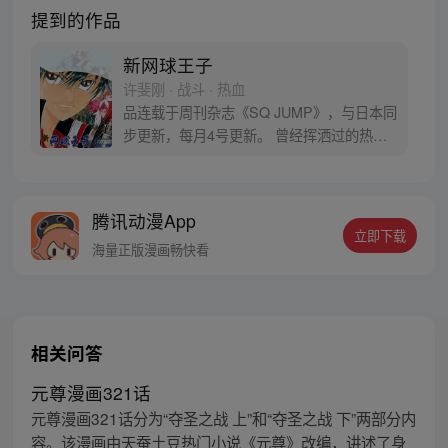
提到的作品
新网球王子
许斐刚 · 战斗 · 热血
品连载于周刊杂志《SQ JUMP》，与日本同
步更新，每月4号更新。 曾经挥洒过的热血
汗水，曾经战斗过的网球场，曾经并肩作战
的同伴们，还有曾经的…离别。累计发售超
过4000万部的革命之作，在《SQ JUMP》
腾讯动漫App
上面连载复活啦！！越前龙马再一次从美国
立即下载
回到了日本，我们的网球王子回来啦！！
海量正版漫画畅快看
相关问答
元尊漫画321话
元尊漫画321话分为“夺圣之战 上”和“夺圣之战 下”两部分内
容。该漫画由天蚕土豆热门小说《元尊》改编，讲述了身