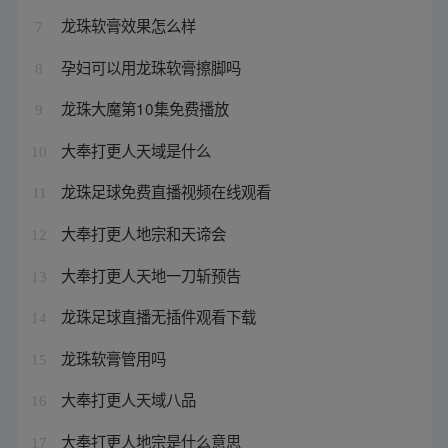
龙珠软膏效果怎么样
7
孕妇可以用龙珠软膏擦脚吗
8
龙珠大魔第10集免费播放
9
大奉打更人天域是什么
10
龙珠足球免费直播视频在线观看
11
大奉打更人地宗和天谛会
12
大奉打更人天地一刀斩预告
13
龙珠足球直播无插件观看下载
14
龙珠软膏管用吗
15
大奉打更人天域八品
16
大奉打更人地宗是什么意思
17