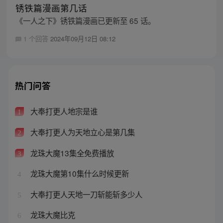
锈铁篇漫画第几话
《一人之下》锈铁篇漫画已更新至 65 话。
1 个回答
2024年09月12日 08:12
热门问答
大奉打更人地宗是谁
1
大奉打更人为天地立心是第几集
2
龙珠大魔13集全免费播放
3
龙珠大魔第10集什么时候更新
4
大奉打更人天地一刀斩能斩多少人
5
龙珠大魔比克
6